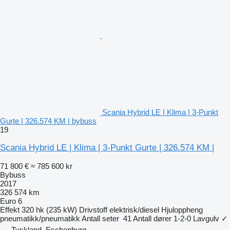
Scania Hybrid LE | Klima | 3-Punkt
Gurte | 326.574 KM | bybuss
19
Scania Hybrid LE | Klima | 3-Punkt Gurte | 326.574 KM |
71 800 €
≈ 785 600 kr
Bybuss
2017
326 574 km
Euro 6
Effekt
320 hk (235 kW)
Drivstoff
elektrisk/diesel
Hjuloppheng
pneumatikk/pneumatikk
Antall seter
41
Antall dører
1-2-0
Lavgulv
✓
Tyskland, Eschenburg