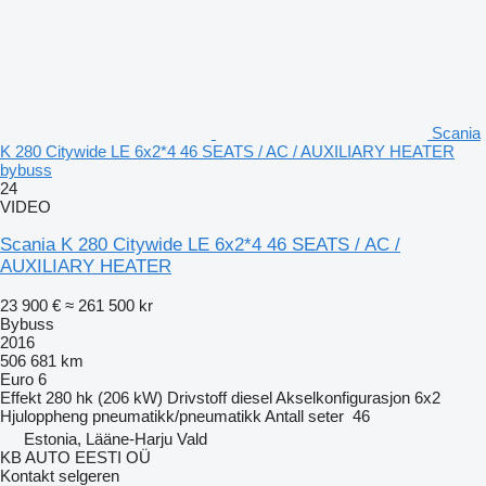
Scania
K 280 Citywide LE 6x2*4 46 SEATS / AC / AUXILIARY HEATER
bybuss
24
VIDEO
Scania K 280 Citywide LE 6x2*4 46 SEATS / AC /
AUXILIARY HEATER
23 900 €
≈ 261 500 kr
Bybuss
2016
506 681 km
Euro 6
Effekt
280 hk (206 kW)
Drivstoff
diesel
Akselkonfigurasjon
6x2
Hjuloppheng
pneumatikk/pneumatikk
Antall seter
46
Estonia, Lääne-Harju Vald
KB AUTO EESTI OÜ
Kontakt selgeren