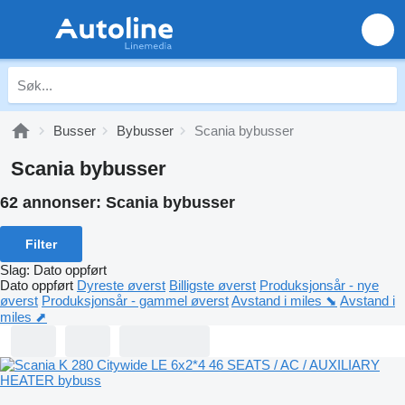
Busser
Bybusser
Scania bybusser
Scania bybusser
62 annonser:
Scania bybusser
Filter
Slag
:
Dato oppført
Dato oppført
Dyreste øverst
Billigste øverst
Produksjonsår - nye
øverst
Produksjonsår - gammel øverst
Avstand i miles ⬊
Avstand i
miles ⬈