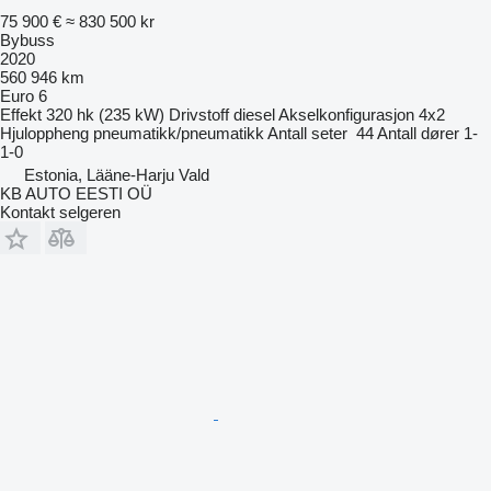
75 900 €
≈ 830 500 kr
Bybuss
2020
560 946 km
Euro 6
Effekt
320 hk (235 kW)
Drivstoff
diesel
Akselkonfigurasjon
4x2
Hjuloppheng
pneumatikk/pneumatikk
Antall seter
44
Antall dører
1-
1-0
Estonia, Lääne-Harju Vald
KB AUTO EESTI OÜ
Kontakt selgeren