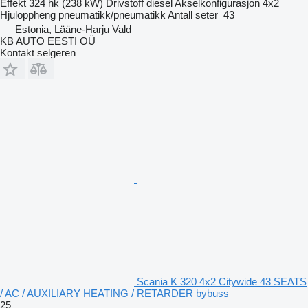
Effekt
324 hk (238 kW)
Drivstoff
diesel
Akselkonfigurasjon
4x2
Hjuloppheng
pneumatikk/pneumatikk
Antall seter
43
Estonia, Lääne-Harju Vald
KB AUTO EESTI OÜ
Kontakt selgeren
Scania K 320 4x2 Citywide 43 SEATS
/ AC / AUXILIARY HEATING / RETARDER bybuss
25