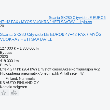
Scania SK280 Citywide LE EURO6
47+42 PAX / MYÖS VUOKRA / HETI SAATAVILL bybuss
20
Scania SK280 Citywide LE EURO6 47+42 PAX / MYÖS
VUOKRA / HETI SAATAVILL
127 900 €
≈ 1 399 000 kr
Bybuss
2020
419 000 km
Euro 6
Effekt
277 hk (204 kW)
Drivstoff
diesel
Akselkonfigurasjon
4x2
Hjuloppheng
pneumatikk/pneumatikk
Antall seter
47
Finland, Nummela
KB AUTO FINLAND OY
Kontakt selgeren