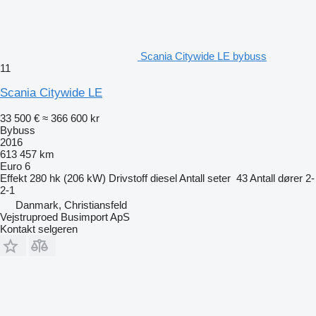
Scania Citywide LE bybuss
11
Scania Citywide LE
33 500 €
≈ 366 600 kr
Bybuss
2016
613 457 km
Euro 6
Effekt
280 hk (206 kW)
Drivstoff
diesel
Antall seter
43
Antall dører
2-
2-1
Danmark, Christiansfeld
Vejstruproed Busimport ApS
Kontakt selgeren