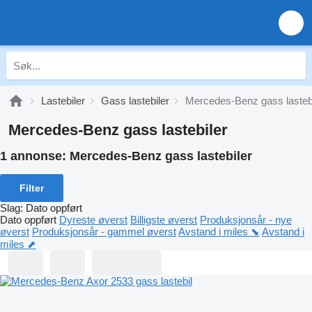
Lastebiler
Gass lastebiler
Mercedes-Benz gass lastebi
Mercedes-Benz gass lastebiler
1 annonse:
Mercedes-Benz gass lastebiler
Filter
Slag
:
Dato oppført
Dato oppført
Dyreste øverst
Billigste øverst
Produksjonsår - nye
øverst
Produksjonsår - gammel øverst
Avstand i miles ⬊
Avstand i
miles ⬈