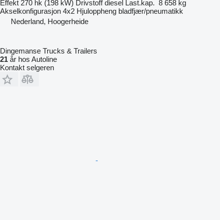
Effekt
270 hk (198 kW)
Drivstoff
diesel
Last.kap.
8 658 kg
Akselkonfigurasjon
4x2
Hjuloppheng
bladfjær/pneumatikk
Nederland, Hoogerheide
Dingemanse Trucks & Trailers
21
år hos Autoline
Kontakt selgeren