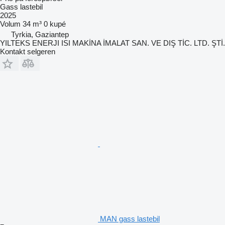
Gass lastebil
2025
Volum
34 m³
0 kupé
Tyrkia, Gaziantep
YILTEKS ENERJI ISI MAKİNA İMALAT SAN. VE DIŞ TİC. LTD. ŞTİ.
Kontakt selgeren
MAN gass lastebil