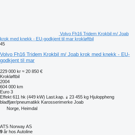
Volvo Fh16 Tridem Krokbil m/ Joab
krok med knekk - EU-godkjent til mar krokløftbil
45
Volvo Fh16 Tridem Krokbil m/ Joab krok med knekk - EU-
godkjent til mar
229 000 kr
≈ 20 850 €
Krokløftbil
2004
604 000 km
Euro 3
Effekt
611 hk (449 kW)
Last.kap.
23 455 kg
Hjuloppheng
bladfjær/pneumatikk
Karosserimerke
Joab
Norge, Heimdal
ATS Norway AS
9
år hos Autoline