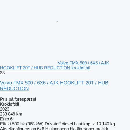
Volvo FMX 500 / 6X6 / AJK
HOOKLIFT 20T / HUB REDUCTION krokløftbil
33
Volvo FMX 500 / 6X6 / AJK HOOKLIFT 20T / HUB
REDUCTION
Pris på forespørsel
Krokløftbil
2023
233 849 km
Euro 6
Effekt
500 hk (368 kW)
Drivstoff
diesel
Last.kap.
10 140 kg
Akselkonfigurasjon
6x6
Hjuloppheng
bladfjær/pneumatikk