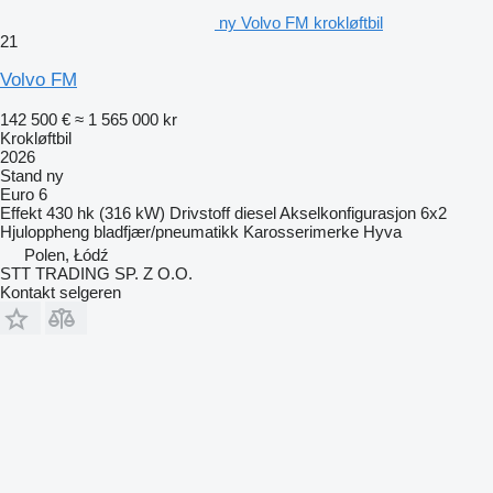
ny Volvo FM krokløftbil
21
Volvo FM
142 500 €
≈ 1 565 000 kr
Krokløftbil
2026
Stand
ny
Euro 6
Effekt
430 hk (316 kW)
Drivstoff
diesel
Akselkonfigurasjon
6x2
Hjuloppheng
bladfjær/pneumatikk
Karosserimerke
Hyva
Polen, Łódź
STT TRADING SP. Z O.O.
Kontakt selgeren