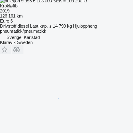
9 395 €
103 000 SEK
≈ 103 200 kr
Krokløftbil
2019
126 161 km
Euro 6
Drivstoff
diesel
Last.kap.
14 790 kg
Hjuloppheng
pneumatikk/pneumatikk
Sverige, Karlstad
Klaravik Sweden