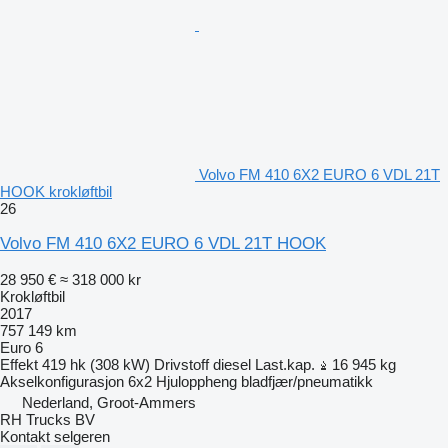
Volvo FM 410 6X2 EURO 6 VDL 21T
HOOK krokløftbil
26
Volvo FM 410 6X2 EURO 6 VDL 21T HOOK
28 950 €
≈ 318 000 kr
Krokløftbil
2017
757 149 km
Euro 6
Effekt
419 hk (308 kW)
Drivstoff
diesel
Last.kap.
16 945 kg
Akselkonfigurasjon
6x2
Hjuloppheng
bladfjær/pneumatikk
Nederland, Groot-Ammers
RH Trucks BV
Kontakt selgeren