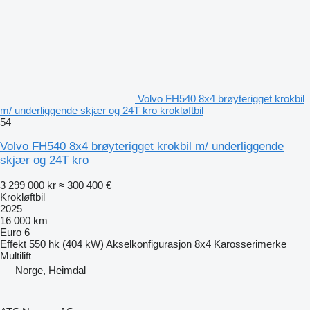
Volvo FH540 8x4 brøyterigget krokbil
m/ underliggende skjær og 24T kro krokløftbil
54
Volvo FH540 8x4 brøyterigget krokbil m/ underliggende
skjær og 24T kro
3 299 000 kr
≈ 300 400 €
Krokløftbil
2025
16 000 km
Euro 6
Effekt
550 hk (404 kW)
Akselkonfigurasjon
8x4
Karosserimerke
Multilift
Norge, Heimdal