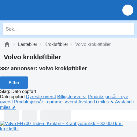
Lastebiler
Krokløftbiler
Volvo krokløftbiler
Volvo krokløftbiler
382 annonser:
Volvo krokløftbiler
Filter
Slag
:
Dato oppført
Dato oppført
Dyreste øverst
Billigste øverst
Produksjonsår - nye
øverst
Produksjonsår - gammel øverst
Avstand i miles ⬊
Avstand i
miles ⬈