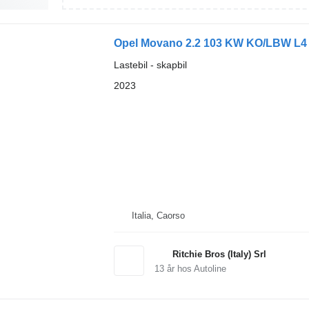
Opel Movano 2.2 103 KW KO/LBW L4
Lastebil - skapbil
2023
Italia, Caorso
Ritchie Bros (Italy) Srl
13
år hos Autoline