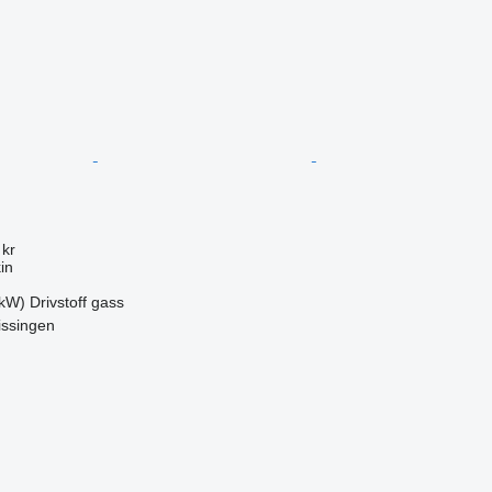
 kr
in
 kW)
Drivstoff
gass
issingen