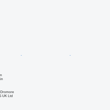
on
in
, Dromore
 UK Ltd