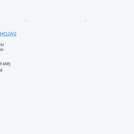
HOJAS
 kr
in
78 kW)
id