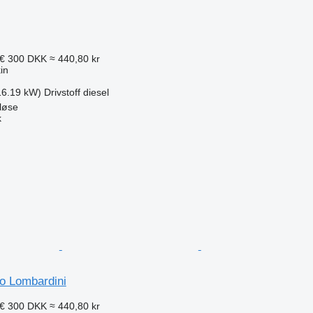
 €
300 DKK
≈ 440,80 kr
in
16.19 kW)
Drivstoff
diesel
løse
k
ro Lombardini
 €
300 DKK
≈ 440,80 kr