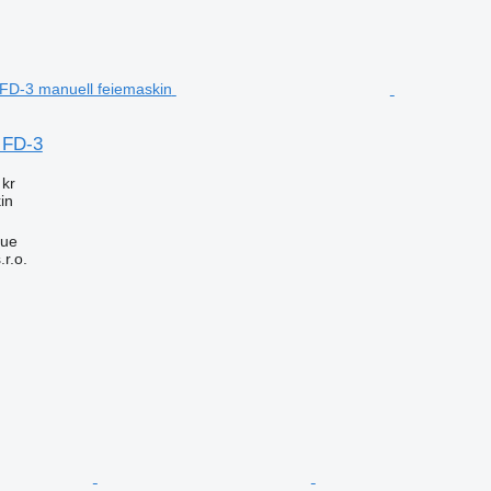
 FD-3
 kr
in
gue
r.o.