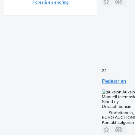
Foreslå en endring
22
Pedestrian
Auksj
Manuell feiemask
Stand
ny
Drivstoff
bensin
Storbritannia
EURO AUCTIONS
Kontakt selgeren