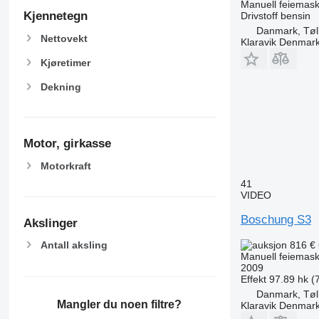
Manuell feiemask
Kjennetegn
Drivstoff
bensin
Danmark, Tøl
Nettovekt
Klaravik Denmar
Kjøretimer
Dekning
Motor, girkasse
Motorkraft
41
VIDEO
Boschung S3
Akslinger
816 €
Antall aksling
Manuell feiemask
2009
Effekt
97.89 hk (
Danmark, Tøl
Mangler du noen filtre?
Klaravik Denmar