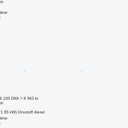
in
løse
k
6 100 DKK
≈ 8 963 kr
in
71.95 kW)
Drivstoff
diesel
løse
k