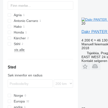
Agria
Antonio Carraro
20
Hako
Dakr PANTER
Honda
Kärcher
4 200 €
≈ 46 130
Stihl
B-series
Manuell feiemask
2018
vis alle
KM
Tsjekkia, Pra
KSM
EAST WEST 24 s.
Kontakt selgeren
Sted
Søk innenfor en radius
Norge
Europa
andre
Nederland