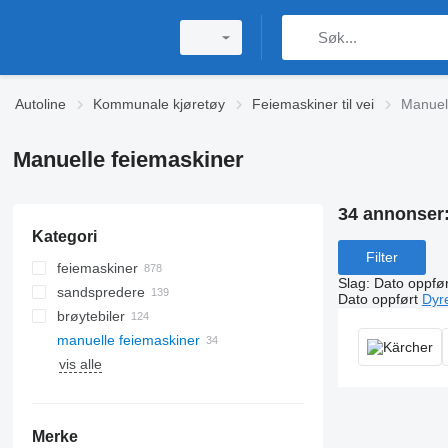
Autoline
Kommunale kjøretøy
Feiemaskiner til vei
Manuel
Manuelle feiemaskiner
34 annonser
Kategori
Filter
feiemaskiner
Slag
:
Dato oppfør
sandspredere
Dato oppført
Dyr
brøytebiler
manuelle feiemaskiner
vis alle
Merke