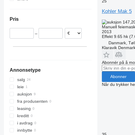
25
Tyskland
Chile
Kohler Mak 5
Danmark
Pris
Portugal
147,2
Manuell feiemask
Tsjekkia
2013
–
Slovakia
Effekt
9.65 hk (7
Polen
Danmark, Tøl
Klaravik Denmar
Litauen
vis alle
Abonnér på å mot
Annonsetype
Abonner
salg
Når du trykker he
leie
auksjon
fra produsenten
leasing
kreditt
i avdrag
innbytte
35