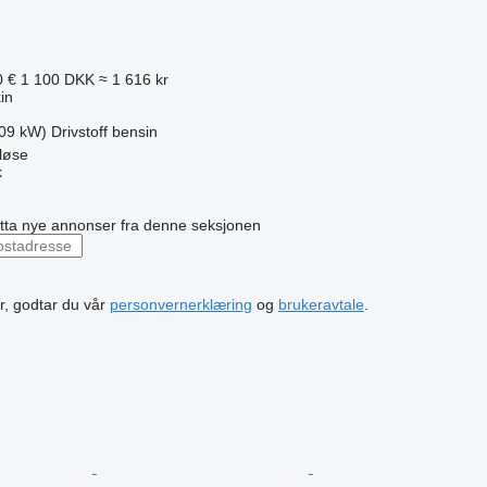
0 €
1 100 DKK
≈ 1 616 kr
in
.09 kW)
Drivstoff
bensin
løse
k
ta nye annonser fra denne seksjonen
r, godtar du vår
personvernerklæring
og
brukeravtale
.