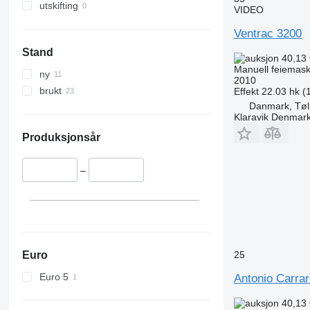
utskifting
VIDEO
Ventrac 3200
Stand
40,13
Manuell feiemask
ny
2010
brukt
Effekt
22.03 hk (
Danmark, Tøl
Klaravik Denmar
Produksjonsår
–
Euro
25
Euro 5
Antonio Carra
40,13