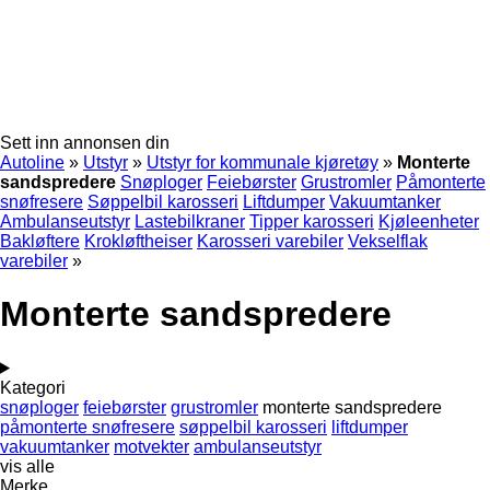
Sett inn annonsen din
Autoline
»
Utstyr
»
Utstyr for kommunale kjøretøy
»
Monterte
sandspredere
Snøploger
Feiebørster
Grustromler
Påmonterte
snøfresere
Søppelbil karosseri
Liftdumper
Vakuumtanker
Ambulanseutstyr
Lastebilkraner
Tipper karosseri
Kjøleenheter
Bakløftere
Krokløftheiser
Karosseri varebiler
Vekselflak
varebiler
»
Monterte sandspredere
Kategori
snøploger
feiebørster
grustromler
monterte sandspredere
påmonterte snøfresere
søppelbil karosseri
liftdumper
vakuumtanker
motvekter
ambulanseutstyr
vis alle
Merke