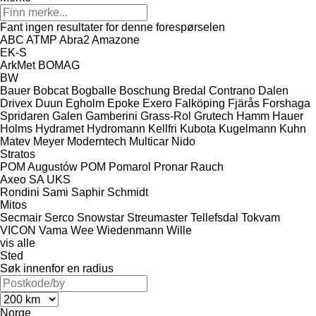
Fant ingen resultater for denne forespørselen
ABC
ATMP
Abra2
Amazone
EK-S
ArkMet
BOMAG
BW
Bauer
Bobcat
Bogballe
Boschung
Bredal
Contrano
Dalen
Drivex
Duun
Egholm
Epoke
Exero
Falköping
Fjärås
Forshaga
Spridaren
Galen
Gamberini
Grass-Rol
Grutech
Hamm
Hauer
Holms
Hydramet
Hydromann
Kellfri
Kubota
Kugelmann
Kuhn
Matev
Meyer
Moderntech
Multicar
Nido
Stratos
POM Augustów
POM
Pomarol
Pronar
Rauch
Axeo
SA
UKS
Rondini
Sami
Saphir
Schmidt
Mitos
Secmair
Serco
Snowstar
Streumaster
Tellefsdal
Tokvam
VICON
Vama
Wee
Wiedenmann
Wille
vis alle
Sted
Søk innenfor en radius
Norge