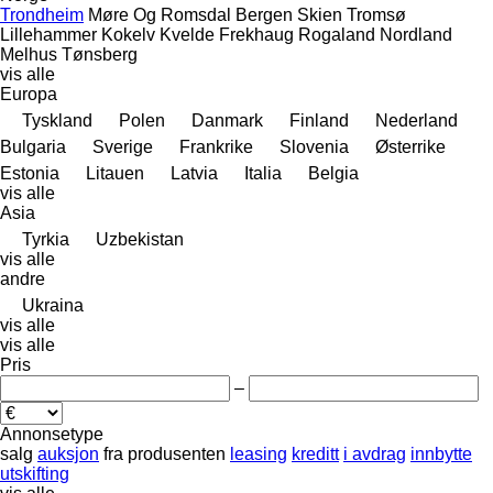
Trondheim
Møre Og Romsdal
Bergen
Skien
Tromsø
Lillehammer
Kokelv
Kvelde
Frekhaug
Rogaland
Nordland
Melhus
Tønsberg
vis alle
Europa
Tyskland
Polen
Danmark
Finland
Nederland
Bulgaria
Sverige
Frankrike
Slovenia
Østerrike
Estonia
Litauen
Latvia
Italia
Belgia
vis alle
Asia
Tyrkia
Uzbekistan
vis alle
andre
Ukraina
vis alle
vis alle
Pris
–
Annonsetype
salg
auksjon
fra produsenten
leasing
kreditt
i avdrag
innbytte
utskifting