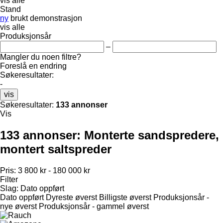
vis alle
Stand
ny
brukt
demonstrasjon
vis alle
Produksjonsår
–
Mangler du noen filtre?
Foreslå en endring
Søkeresultater:
-
vis
Søkeresultater:
133 annonser
Vis
133 annonser:
Monterte sandspredere,
montert saltspreder
Pris:
3 800 kr - 180 000 kr
Filter
Slag
:
Dato oppført
Dato oppført
Dyreste øverst
Billigste øverst
Produksjonsår -
nye øverst
Produksjonsår - gammel øverst