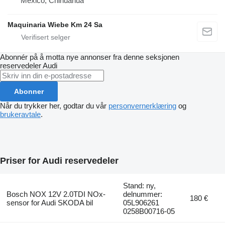
Mexico, Chihuahua
Maquinaria Wiebe Km 24 Sa
Abonnér på å motta nye annonser fra denne seksjonen
reservedeler
Audi
Abonner
Når du trykker her, godtar du vår
personvernerklæring
og
brukeravtale
.
Priser for Audi reservedeler
Stand: ny,
Bosch NOX 12V 2.0TDI NOx-
delnummer:
180 €
sensor for Audi SKODA bil
05L906261
0258B00716-05