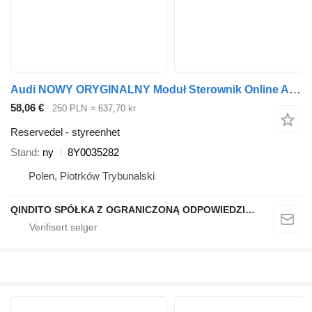
Audi NOWY ORYGINALNY Moduł Sterownik Online A3 8Y A6 C8 8Y0035282 styreenhet for bil
58,06 €
250 PLN
≈ 637,70 kr
Reservedel - styreenhet
Stand
ny
8Y0035282
Polen, Piotrków Trybunalski
QINDITO SPÓŁKA Z OGRANICZONĄ ODPOWIEDZIALNOŚCIĄ