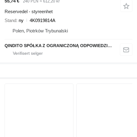
55,74 €
240 PLN
≈ 612,20 kr
Reservedel - styreenhet
Stand
ny
4K0919814A
Polen, Piotrków Trybunalski
QINDITO SPÓŁKA Z OGRANICZONĄ ODPOWIEDZIALNOŚCIĄ