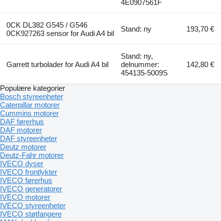
4E0907561F
0CK DL382 G545 / G546
Stand: ny
193,70 €
0CK927263 sensor for Audi A4 bil
Stand: ny,
Garrett turbolader for Audi A4 bil
delnummer:
142,80 €
454135-5009S
Populære kategorier
Bosch styreenheter
Caterpillar motorer
Cummins motorer
DAF førerhus
DAF motorer
DAF styreenheter
Deutz motorer
Deutz-Fahr motorer
IVECO dyser
IVECO frontlykter
IVECO førerhus
IVECO generatorer
IVECO motorer
IVECO styreenheter
IVECO støtfangere