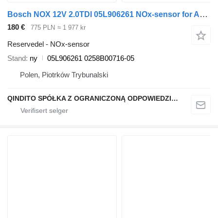
Bosch NOX 12V 2.0TDI 05L906261 NOx-sensor for Audi SKODA bil
180 €
775 PLN
≈ 1 977 kr
Reservedel - NOx-sensor
Stand
ny
05L906261 0258B00716-05
Polen, Piotrków Trybunalski
QINDITO SPÓŁKA Z OGRANICZONĄ ODPOWIEDZIALNOŚCIĄ