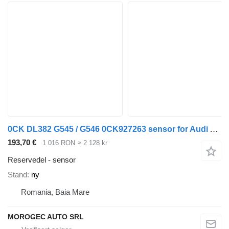
0CK DL382 G545 / G546 0CK927263 sensor for Audi A4 bil
193,70 €
1 016 RON
≈ 2 128 kr
Reservedel - sensor
Stand
ny
Romania, Baia Mare
MOROGEC AUTO SRL