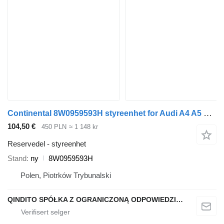
Continental 8W0959593H styreenhet for Audi A4 A5 Q7 bil
104,50 €
450 PLN
≈ 1 148 kr
Reservedel - styreenhet
Stand
ny
8W0959593H
Polen, Piotrków Trybunalski
QINDITO SPÓŁKA Z OGRANICZONĄ ODPOWIEDZIALNOŚCIĄ