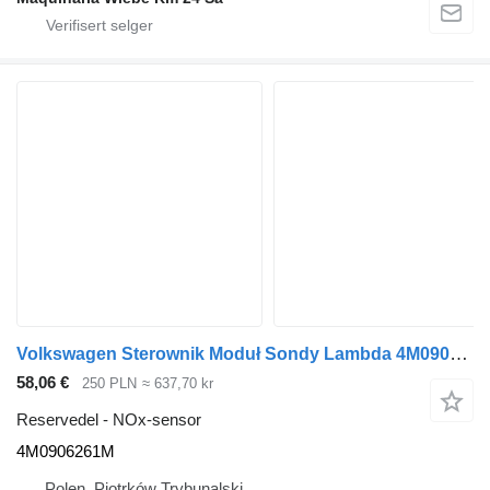
Volkswagen Sterownik Moduł Sondy Lambda 4M0906261M NOx-sensor for Audi A6 A7 Q7 Q8 bil
58,06 €
250 PLN
≈ 637,70 kr
Reservedel - NOx-sensor
4M0906261M
Polen, Piotrków Trybunalski