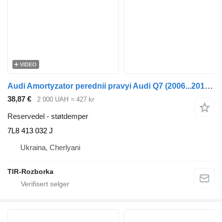
VIDEO
Audi Amortyzator perednii pravyi Audi Q7 (2006...2012) 7L8413032J 7L8 413 032 J støtdemper for Audi Q7 trekkvogn
38,87 €
2 000 UAH
≈ 427 kr
Reservedel - støtdemper
7L8 413 032 J
Ukraina, Cherlyani
TIR-Rozborka