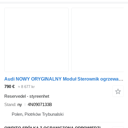
Audi NOWY ORYGINALNY Moduł Sterownik ogrzewania szyby A6 A7 4N0907133B styreenhet for bil
790 €
≈ 8 677 kr
Reservedel - styreenhet
Stand
ny
4N0907133B
Polen, Piotrków Trybunalski