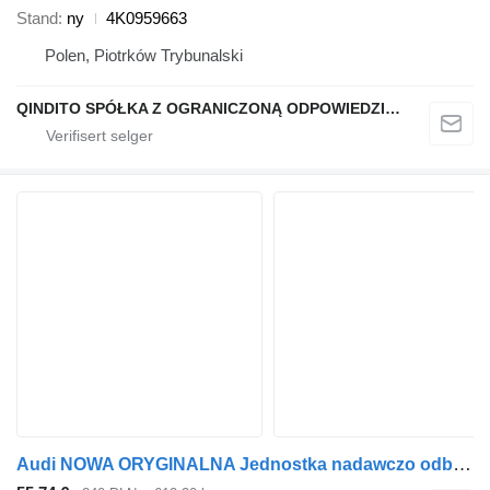
Stand
ny
4K0959663
Polen, Piotrków Trybunalski
QINDITO SPÓŁKA Z OGRANICZONĄ ODPOWIEDZIALNOŚCIĄ
Audi NOWA ORYGINALNA Jednostka nadawczo odbiorcza A6 C8 4K0919814A styreenhet for bil