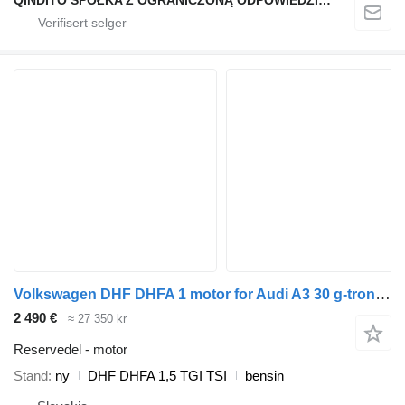
QINDITO SPÓŁKA Z OGRANICZONĄ ODPOWIEDZIALNOŚCIĄ
Volkswagen DHF DHFA 1 motor for Audi A3 30 g-tron 1,5 TFSI, SEAT Leon 1,5 TGI, VOLKSWAGEN Golf VII 1,5 TGI, VW Golf VIII 1,5 TGI, VW Caddy 1,5 TGI, ŠKODA Octavia III 1,5 TSI G-TEC, ŠKODA OCTAVIA IV 1,5 G-TEC bil
2 490 €
≈ 27 350 kr
Reservedel - motor
Stand
ny
DHF DHFA 1,5 TGI TSI
bensin