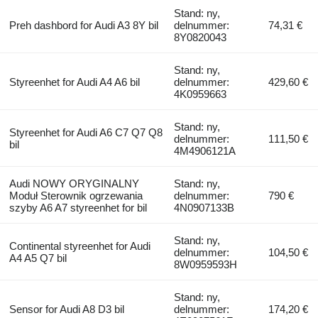
Stand: ny,
Preh dashbord for Audi A3 8Y bil
delnummer:
74,31 €
8Y0820043
Stand: ny,
Styreenhet for Audi A4 A6 bil
delnummer:
429,60 €
4K0959663
Stand: ny,
Styreenhet for Audi A6 C7 Q7 Q8
delnummer:
111,50 €
bil
4M4906121A
Audi NOWY ORYGINALNY
Stand: ny,
Moduł Sterownik ogrzewania
delnummer:
790 €
szyby A6 A7 styreenhet for bil
4N0907133B
Stand: ny,
Continental styreenhet for Audi
delnummer:
104,50 €
A4 A5 Q7 bil
8W0959593H
Stand: ny,
Sensor for Audi A8 D3 bil
delnummer:
174,20 €