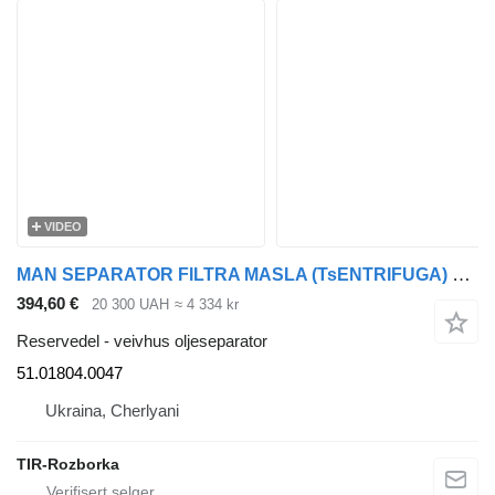
VIDEO
MAN SEPARATOR FILTRA MASLA (TsENTRIFUGA) MAN HOCL/LION S CITY/LION S 51.01804.0047 veivhus oljeseparator for MAN LION´S STAR, TGS, LION´S CITY, TGA, HOCL, LION´S COACH, TGX buss
394,60 €
20 300 UAH
≈ 4 334 kr
Reservedel - veivhus oljeseparator
51.01804.0047
Ukraina, Cherlyani
TIR-Rozborka