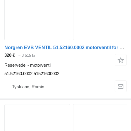
Norgren EVB VENTIL 51.52160.0002 motorventil for MAN TGA TGS TGX buss
320 €
≈ 3 515 kr
Reservedel - motorventil
51.52160.0002 51521600002
Tyskland, Ramin