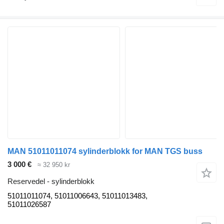
MAN 51011011074 sylinderblokk for MAN TGS buss
3 000 €
≈ 32 950 kr
Reservedel - sylinderblokk
51011011074, 51011006643, 51011013483,
51011026587