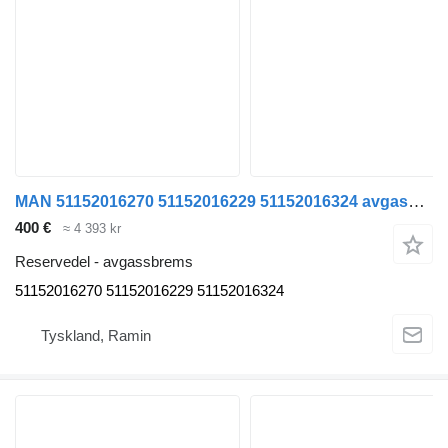
MAN 51152016270 51152016229 51152016324 avgassbrems for MAN TGS TGX Euro 6 buss
400 €
≈ 4 393 kr
Reservedel - avgassbrems
51152016270 51152016229 51152016324
Tyskland, Ramin