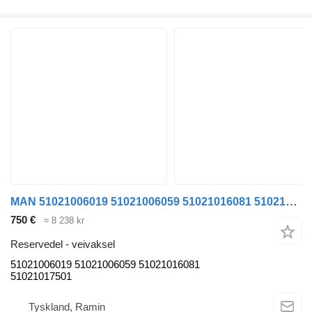
MAN 51021006019 51021006059 51021016081 51021017501 veivaksel for MAN F2000 TGA TGS buss
750 €
≈ 8 238 kr
Reservedel - veivaksel
51021006019 51021006059 51021016081
51021017501
Tyskland, Ramin