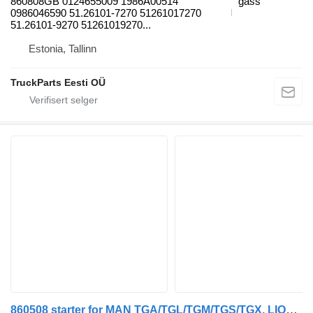
860808GB 0124655009 1986A00514
gass
0986046590 51.26101-7270 51261017270
51.26101-9270 51261019270...
Estonia, Tallinn
TruckParts Eesti OÜ
860508 starter for MAN TGA/TGL/TGM/TGS/TGX, LIONS CITY buss