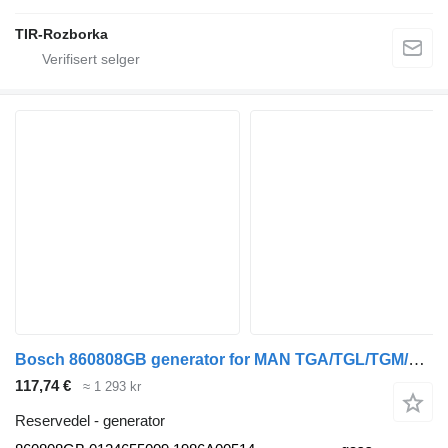
TIR-Rozborka
Bosch 860808GB generator for MAN TGA/TGL/TGM/TGS/TGX buss
117,74 €
≈ 1 293 kr
Reservedel - generator