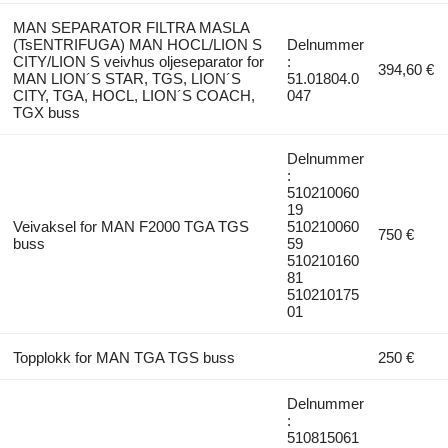
MAN SEPARATOR FILTRA MASLA
(TsENTRIFUGA) MAN HOCL/LION S
Delnummer
CITY/LION S veivhus oljeseparator for
:
394,60 €
MAN LION´S STAR, TGS, LION´S
51.01804.0
CITY, TGA, HOCL, LION´S COACH,
047
TGX buss
Delnummer
:
510210060
19
Veivaksel for MAN F2000 TGA TGS
510210060
750 €
buss
59
510210160
81
510210175
01
Topplokk for MAN TGA TGS buss
250 €
Delnummer
:
510815061