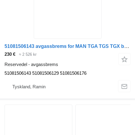
51081506143 avgassbrems for MAN TGA TGS TGX buss
230 €
≈ 2 526 kr
Reservedel - avgassbrems
51081506143 51081506129 51081506176
Tyskland, Ramin