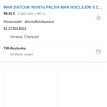
MAN DATChIK RIVNYa PALIVA MAN HOCL/LION S CITY/TGA/TGM/TGS/TGX >1983 L 81.27203.6021 drivstoffnivåsensor for MAN LION´S CITY, HOCL, TGM, TGA, TGX buss
89,41 €
4 600 UAH
≈ 982 kr
Reservedel - drivstoffnivåsensor
81.27203.6021
Ukraina, Cherlyani
TIR-Rozborka