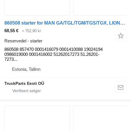
860508 starter for MAN GA/TGL/TGM/TGS/TGX, LIONS CITY buss
68,55 €
≈ 752,90 kr
Reservedel - starter
860508 857470 0001416079 0001410088 19024194
0986019000 0001416002 51262017273 51.26201-
7273...
Estonia, Tallinn
TruckParts Eesti OÜ