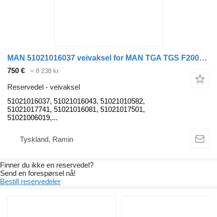
MAN 51021016037 veivaksel for MAN TGA TGS F2000 buss
750 €
≈ 8 238 kr
Reservedel - veivaksel
51021016037, 51021016043, 51021010582,
51021017741, 51021016081, 51021017501,
51021006019,...
Tyskland, Ramin
Finner du ikke en reservedel?
Send en forespørsel nå!
Bestill reservedeler