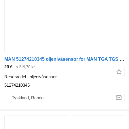
MAN 51274210345 oljenivåsensor for MAN TGA TGS TGX buss
20 €
≈ 219,70 kr
Reservedel - oljenivåsensor
51274210345
Tyskland, Ramin