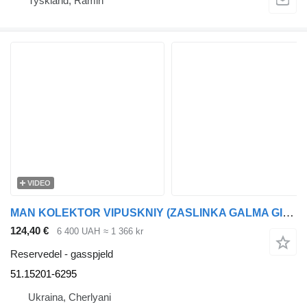
Tyskland, Ramin
VIDEO
MAN KOLEKTOR VIPUSKNIY (ZASLINKA GALMA GIRSKOGO) MAN F90/HOCL/LION 51.15201-6295 gasspjeld for MAN LION´S CITY, TGA, HOCL, TGS, TGX, F90 buss
124,40 €
6 400 UAH
≈ 1 366 kr
Reservedel - gasspjeld
51.15201-6295
Ukraina, Cherlyani