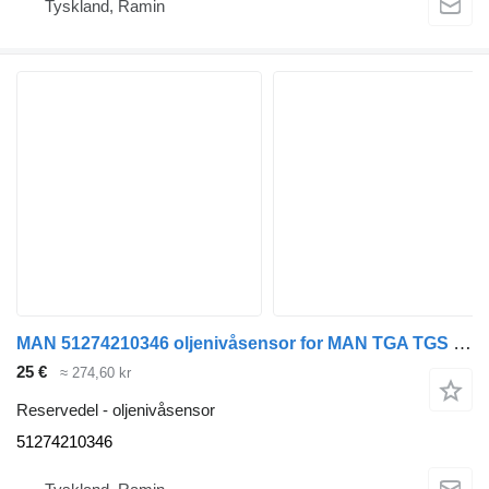
Tyskland, Ramin
MAN 51274210346 oljenivåsensor for MAN TGA TGS TGX buss
25 €
≈ 274,60 kr
Reservedel - oljenivåsensor
51274210346