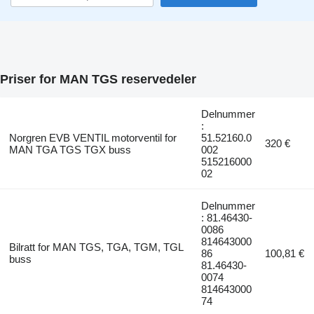
Priser for MAN TGS reservedeler
Delnummer
:
Norgren EVB VENTIL motorventil for
51.52160.0
320 €
MAN TGA TGS TGX buss
002
515216000
02
Delnummer
: 81.46430-
0086
814643000
Bilratt for MAN TGS, TGA, TGM, TGL
86
100,81 €
buss
81.46430-
0074
814643000
74