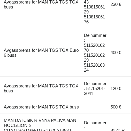
Avgassbrems for MAN TGA TGS TGX
43
230 €
buss
510815061
29
510815061
76
Delnummer
:
511520162
Avgassbrems for MAN TGS TGX Euro
70
400 €
6 buss
511520162
29
511520163
24
Delnummer
Avgassbrems for MAN TGA TGS TGX
: 51.15201-
120 €
buss
3041
Avgassbrems for MAN TGS TGX buss
500 €
MAN DATChIK RIVNYa PALIVA MAN
Delnummer
HOCL/LION S
:
CITY/TGA/TGM/TGS/TGX >1983 L
89,41 €