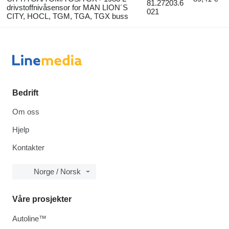
81.27203.6
drivstoffnivåsensor for MAN LION´S
021
CITY, HOCL, TGM, TGA, TGX buss
Bedrift
Om oss
Hjelp
Kontakter
Norge / Norsk
Våre prosjekter
Autoline™