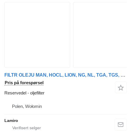
FILTR OLEJU MAN, HOCL, LION, NG, NL, TGA, TGS, TGX/ NEOPLAN, CEN oljefilter for MAN HOCL, LION, NG, NL, TGA, TGS buss
Pris på forespørsel
Reservedel - oljefilter
Polen, Wołomin
Lamiro