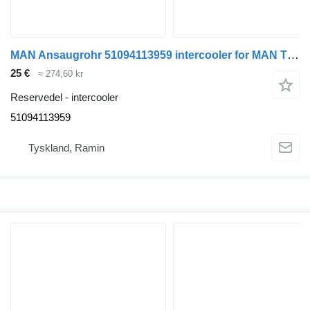
MAN Ansaugrohr 51094113959 intercooler for MAN TGS TGX Euro 6 buss
25 €
≈ 274,60 kr
Reservedel - intercooler
51094113959
Tyskland, Ramin