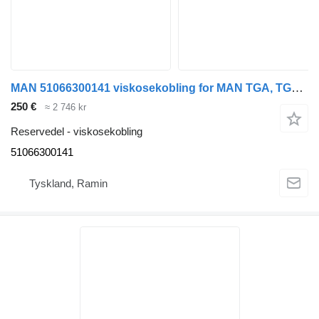
MAN 51066300141 viskosekobling for MAN TGA, TGS buss
250 €
≈ 2 746 kr
Reservedel - viskosekobling
51066300141
Tyskland, Ramin