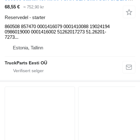
68,55 €
≈ 752,90 kr
Reservedel - starter
860508 857470 0001416079 0001410088 19024194
0986019000 0001416002 51262017273 51.26201-
7273...
Estonia, Tallinn
TruckParts Eesti OÜ