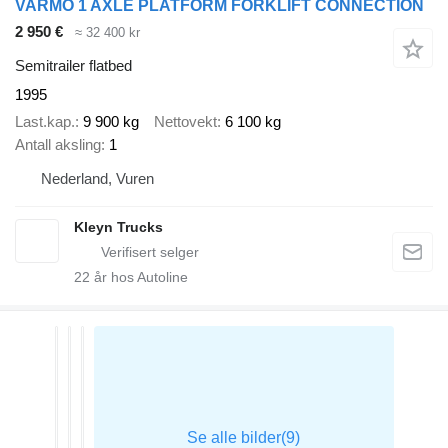
VARMO 1 AXLE PLATFORM FORKLIFT CONNECTION
2 950 €
≈ 32 400 kr
Semitrailer flatbed
1995
Last.kap.
9 900 kg
Nettovekt
6 100 kg
Antall aksling
1
Nederland, Vuren
Kleyn Trucks
22
år hos Autoline