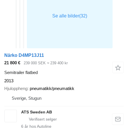
Närko D4MP13J11
21 800 €
239 000 SEK
≈ 239 400 kr
Semitrailer flatbed
2013
Hjuloppheng
pneumatikk/pneumatikk
Sverige, Stugun
ATS Sweden AB
6
år hos Autoline