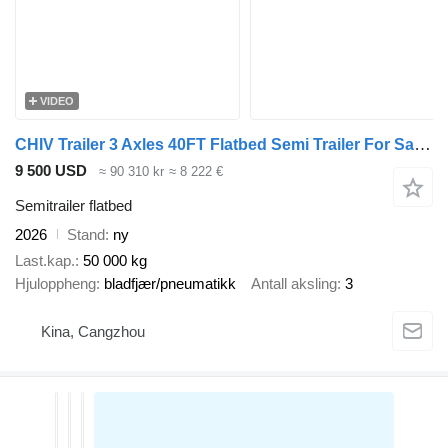
VIDEO
CHIV Trailer 3 Axles 40FT Flatbed Semi Trailer For Sale Tanzania
9 500 USD
≈ 90 310 kr
≈ 8 222 €
Semitrailer flatbed
2026
Stand
ny
Last.kap.
50 000 kg
Hjuloppheng
bladfjær/pneumatikk
Antall aksling
3
Kina, Cangzhou