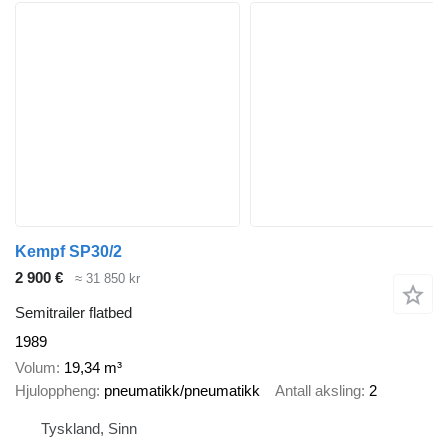
Kempf SP30/2
2 900 €
≈ 31 850 kr
Semitrailer flatbed
1989
Volum
19,34 m³
Hjuloppheng
pneumatikk/pneumatikk
Antall aksling
2
Tyskland, Sinn