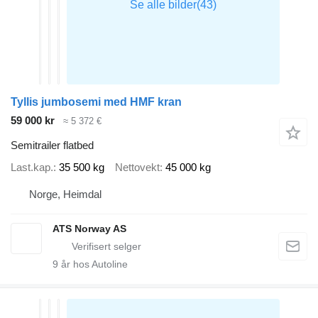
Tyllis jumbosemi med HMF kran
59 000 kr
≈ 5 372 €
Semitrailer flatbed
Last.kap.
35 500 kg
Nettovekt
45 000 kg
Norge, Heimdal
ATS Norway AS
9
år hos Autoline