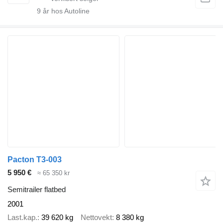
9
år hos Autoline
Pacton T3-003
5 950 €
≈ 65 350 kr
Semitrailer flatbed
2001
Last.kap.
39 620 kg
Nettovekt
8 380 kg