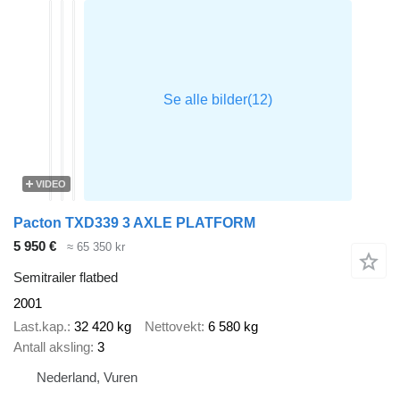
VIDEO
Pacton TXD339 3 AXLE PLATFORM
5 950 €
≈ 65 350 kr
Semitrailer flatbed
2001
Last.kap.
32 420 kg
Nettovekt
6 580 kg
Antall aksling
3
Nederland, Vuren