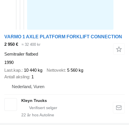
VARMO 1 AXLE PLATFORM FORKLIFT CONNECTION
2 950 €
≈ 32 400 kr
Semitrailer flatbed
1990
Last.kap.
10 440 kg
Nettovekt
5 560 kg
Antall aksling
1
Nederland, Vuren
Kleyn Trucks
22
år hos Autoline