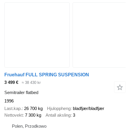
Fruehauf FULL SPRING SUSPENSION
3 499 €
≈ 38 430 kr
Semitrailer flatbed
1996
Last.kap.
26 700 kg
Hjuloppheng
bladfjær/bladfjær
Nettovekt
7 300 kg
Antall aksling
3
Polen, Przodkowo