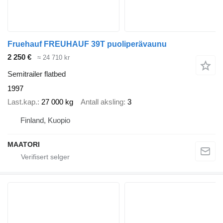
Fruehauf FREUHAUF 39T puoliperävaunu
2 250 €
≈ 24 710 kr
Semitrailer flatbed
1997
Last.kap.
27 000 kg
Antall aksling
3
Finland, Kuopio
MAATORI