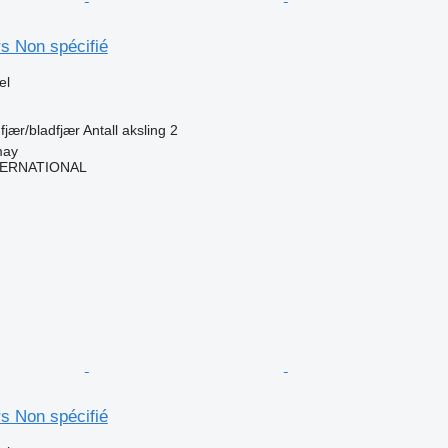
rs Non spécifié
el
fjær/bladfjær
Antall aksling
2
may
TERNATIONAL
rs Non spécifié