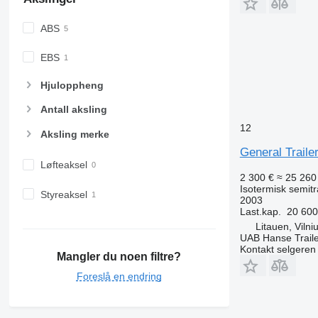
ABS
EBS
Hjuloppheng
Antall aksling
12
Aksling merke
General Traile
Løfteaksel
2 300 €
≈ 25 260
Isotermisk semitr
Styreaksel
2003
Last.kap.
20 600
Litauen, Vilni
UAB Hanse Traile
Kontakt selgeren
Mangler du noen filtre?
Foreslå en endring