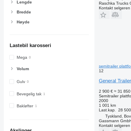
Lengde
Raschka Trucks
Kontakt selgeren
Bredde
Høyde
Lastebil karosseri
Mega
semitrailer plattf
Volum
12
General Traile
Gulv
2 900 €
≈ 31 850
Bevegelig tak
Semitrailer plattf
2000
1 001 km
Bakløfter
Last.kap.
28 500
Tyskland, Bo
Gassmann Gmb
Kontakt selgeren
Akslinger