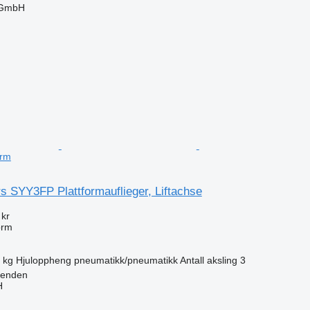
 GmbH
orm
rs SYY3FP Plattformauflieger, Liftachse
 kr
orm
 kg
Hjuloppheng
pneumatikk/pneumatikk
Antall aksling
3
venden
H