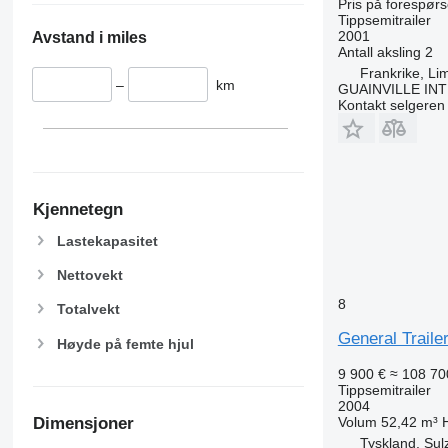
Pris på forespørs
Tippsemitrailer
2001
Avstand i miles
Antall aksling
2
Frankrike, Li
–
km
GUAINVILLE IN
Kontakt selgeren
Kjennetegn
Lastekapasitet
Nettovekt
8
Totalvekt
General Traile
Høyde på femte hjul
9 900 €
≈ 108 70
Tippsemitrailer
2004
Volum
52,42 m³
Dimensjoner
Tyskland, Sul