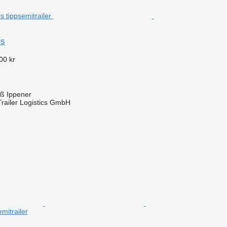
rs
00 kr
oß Ippener
railer Logistics GmbH
mitrailer