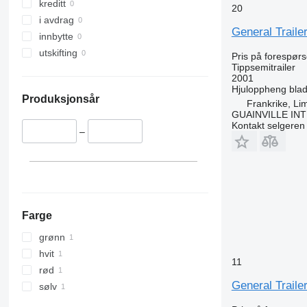
kreditt
20
i avdrag
General Traile
innbytte
utskifting
Pris på forespørs
Tippsemitrailer
2001
Hjuloppheng
blad
Produksjonsår
Frankrike, Li
GUAINVILLE IN
Kontakt selgeren
–
Farge
grønn
hvit
11
rød
General Traile
sølv