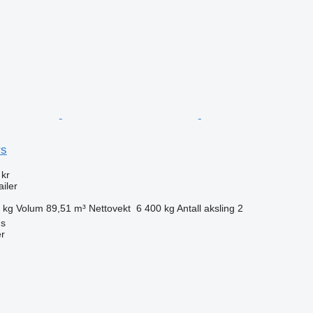
rs
 kr
ailer
 kg
Volum
89,51 m³
Nettovekt
6 400 kg
Antall aksling
2
us
r