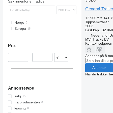
VIDEO
Søk innenfor en radius
SKO
General Traile
SPR
SW
12 900 €
≈ 141 7
Tippsemitrailer
Norge
2003
Europa
Last.kap.
32 060
Frankrike
Nederland, U
MVI Trucks BV.
Tyskland
Kontakt selgeren
Pris
Portugal
Nederland
Abonnér på å mot
–
Litauen
Abonner
Når du trykker he
Annonsetype
salg
fra produsenten
leasing