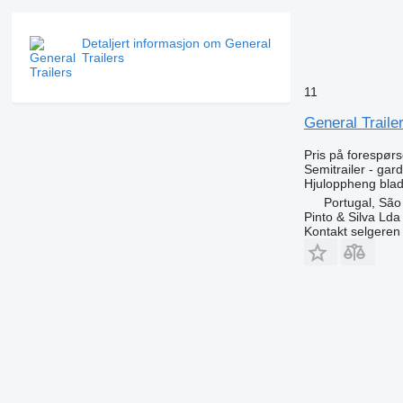
Detaljert informasjon om General
Trailers
11
General Traile
Pris på forespørs
Semitrailer - gar
Hjuloppheng
blad
Portugal, São
Pinto & Silva Lda
Kontakt selgeren