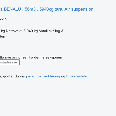
rs BENALU , 56m3 , 5940kg tara, Air suspension
00 kr
 kg
Nettovekt
5 940 kg
Antall aksling
3
den
ta nye annonser fra denne seksjonen
r, godtar du vår
personvernerklæring
og
brukeravtale
.