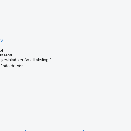
rs
el
dinsemi
fjær/bladfjær
Antall aksling
1
 João de Ver