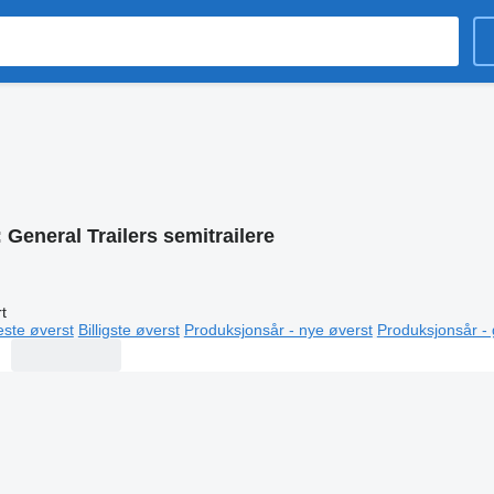
:
General Trailers semitrailere
t
este øverst
Billigste øverst
Produksjonsår - nye øverst
Produksjonsår -