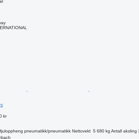
el
may
TERNATIONAL
rs
0 kr
Hjuloppheng
pneumatikk/pneumatikk
Nettovekt
5 680 kg
Antall aksling
zbach