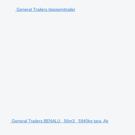
General Trailers tippsemitrailer
General Trailers BENALU , 56m3 , 5940kg tara, Air