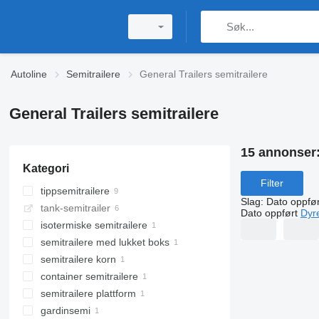
Autoline
Semitrailere
General Trailers semitrailere
General Trailers semitrailere
15 annonser
Kategori
Filter
tippsemitrailere
Slag
:
Dato oppfør
tank-semitrailer
Dato oppført
Dyr
isotermiske semitrailere
semitrailere med lukket boks
semitrailere korn
container semitrailere
semitrailere plattform
gardinsemi