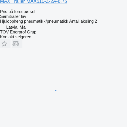
MAX Trailer MAX510-Z-2A-6.75
Pris på forespørsel
Semitrailer lav
Hjuloppheng
pneumatikk/pneumatikk
Antall aksling
2
Latvia, Māļi
TOV Enerprof Grup
Kontakt selgeren