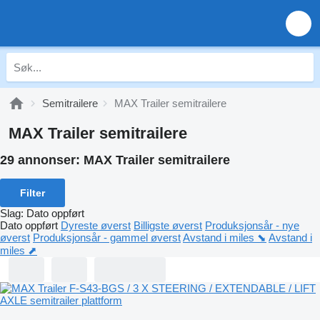
Semitrailere
MAX Trailer semitrailere
MAX Trailer semitrailere
29 annonser:
MAX Trailer semitrailere
Filter
Slag
:
Dato oppført
Dato oppført
Dyreste øverst
Billigste øverst
Produksjonsår - nye
øverst
Produksjonsår - gammel øverst
Avstand i miles ⬊
Avstand i
miles ⬈