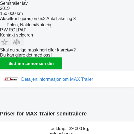
Semitrailer lav
2019
150 000 km
Akselkonfigurasjon
6x2
Antall aksling
3
Polen, Nakło n/Notecią
P.W.ROLPAP
Kontakt selgeren
Skal du selge maskineri eller kjøretøy?
Du kan gjøre det med oss!
Sett inn annonsen din
Detaljert informasjon om MAX Trailer
Priser for MAX Trailer semitrailere
Last.kap.: 39 000 kg,
hjuloppheng: