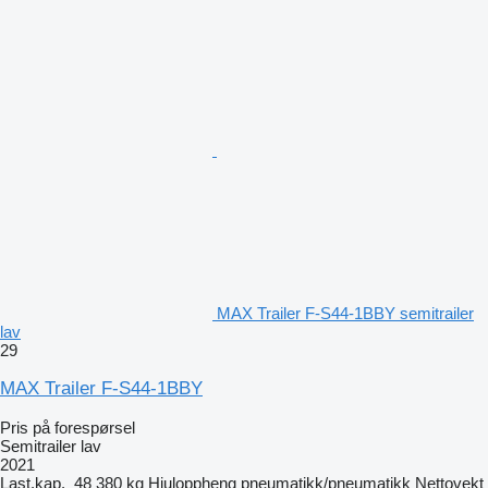
MAX Trailer F-S44-1BBY semitrailer
lav
29
MAX Trailer F-S44-1BBY
Pris på forespørsel
Semitrailer lav
2021
Last.kap.
48 380 kg
Hjuloppheng
pneumatikk/pneumatikk
Nettovekt