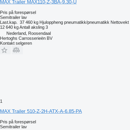
MAX Trailer MAX110-Z-3BA-9.30-U
Pris på forespørsel
Semitrailer lav
Last.kap.
37 460 kg
Hjuloppheng
pneumatikk/pneumatikk
Nettovekt
12 640 kg
Antall aksling
3
Nederland, Roosendaal
Hertoghs Carrosserieën BV
Kontakt selgeren
1
MAX Trailer 510-Z-2H-ATX-A-6.85-PA
Pris på forespørsel
Semitrailer lav