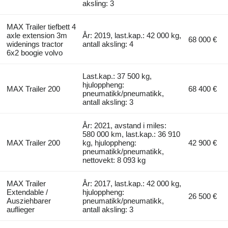
aksling: 3
MAX Trailer tiefbett 4
axle extension 3m
År: 2019, last.kap.: 42 000 kg,
68 000 €
widenings tractor
antall aksling: 4
6x2 boogie volvo
Last.kap.: 37 500 kg,
hjuloppheng:
MAX Trailer 200
68 400 €
pneumatikk/pneumatikk,
antall aksling: 3
År: 2021, avstand i miles:
580 000 km, last.kap.: 36 910
MAX Trailer 200
kg, hjuloppheng:
42 900 €
pneumatikk/pneumatikk,
nettovekt: 8 093 kg
MAX Trailer
År: 2017, last.kap.: 42 000 kg,
Extendable /
hjuloppheng:
26 500 €
Ausziehbarer
pneumatikk/pneumatikk,
auflieger
antall aksling: 3