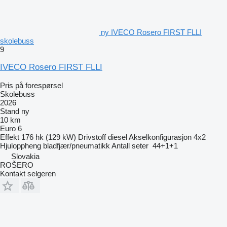
ny IVECO Rosero FIRST FLLI
skolebuss
9
IVECO Rosero FIRST FLLI
Pris på forespørsel
Skolebuss
2026
Stand
ny
10 km
Euro 6
Effekt
176 hk (129 kW)
Drivstoff
diesel
Akselkonfigurasjon
4x2
Hjuloppheng
bladfjær/pneumatikk
Antall seter
44+1+1
Slovakia
ROŠERO
Kontakt selgeren