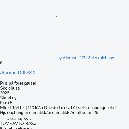
ny Ataman D093S4 skolebuss
6
Ataman D093S4
Pris på forespørsel
Skolebuss
2026
Stand
ny
Euro 5
Effekt
154 hk (113 kW)
Drivstoff
diesel
Akselkonfigurasjon
4x2
Hjuloppheng
pneumatikk/pneumatikk
Antall seter
26
Ukraina, Kyiv
TOV «AVTO-BAS»
Kontakt selgeren