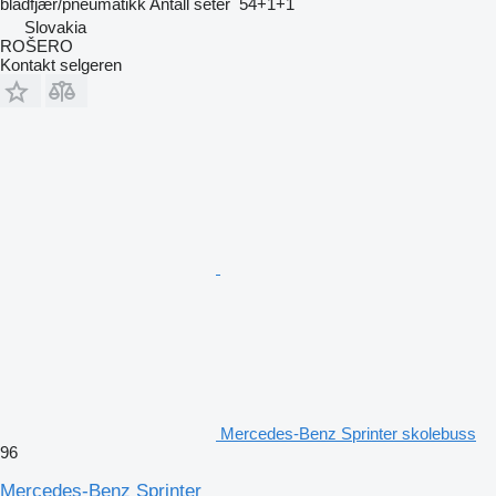
bladfjær/pneumatikk
Antall seter
54+1+1
Slovakia
ROŠERO
Kontakt selgeren
Mercedes-Benz Sprinter skolebuss
96
Mercedes-Benz Sprinter