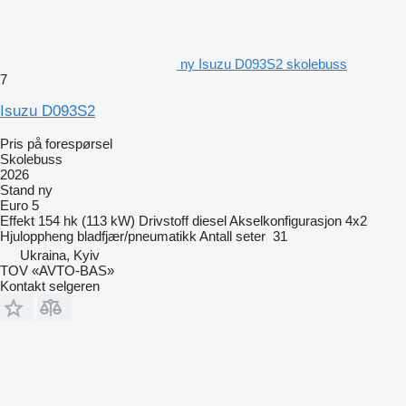
ny Isuzu D093S2 skolebuss
7
Isuzu D093S2
Pris på forespørsel
Skolebuss
2026
Stand
ny
Euro 5
Effekt
154 hk (113 kW)
Drivstoff
diesel
Akselkonfigurasjon
4x2
Hjuloppheng
bladfjær/pneumatikk
Antall seter
31
Ukraina, Kyiv
TOV «AVTO-BAS»
Kontakt selgeren