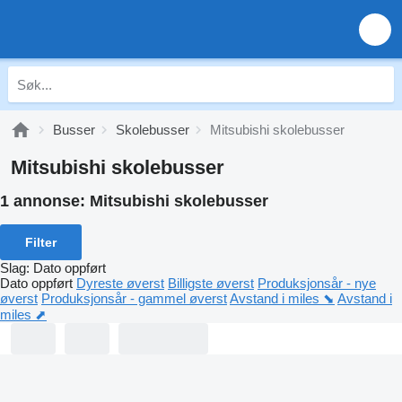
Busser
Skolebusser
Mitsubishi skolebusser
Mitsubishi skolebusser
1 annonse:
Mitsubishi skolebusser
Filter
Slag
:
Dato oppført
Dato oppført
Dyreste øverst
Billigste øverst
Produksjonsår - nye
øverst
Produksjonsår - gammel øverst
Avstand i miles ⬊
Avstand i
miles ⬈