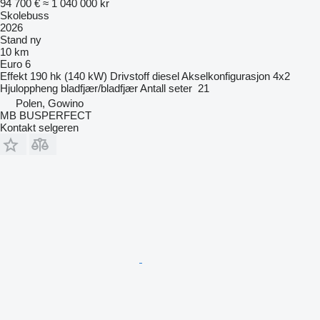
94 700 €
≈ 1 040 000 kr
Skolebuss
2026
Stand
ny
10 km
Euro 6
Effekt
190 hk (140 kW)
Drivstoff
diesel
Akselkonfigurasjon
4x2
Hjuloppheng
bladfjær/bladfjær
Antall seter
21
Polen, Gowino
MB BUSPERFECT
Kontakt selgeren