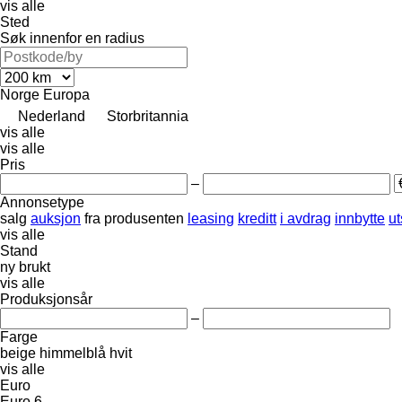
vis alle
Sted
Søk innenfor en radius
Norge
Europa
Nederland
Storbritannia
vis alle
vis alle
Pris
–
Annonsetype
salg
auksjon
fra produsenten
leasing
kreditt
i avdrag
innbytte
ut
vis alle
Stand
ny
brukt
vis alle
Produksjonsår
–
Farge
beige
himmelblå
hvit
vis alle
Euro
Euro 6