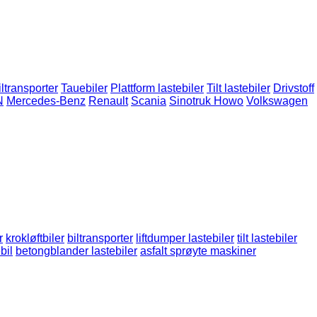
iltransporter
Tauebiler
Plattform lastebiler
Tilt lastebiler
Drivstoff
N
Mercedes-Benz
Renault
Scania
Sinotruk Howo
Volkswagen
r
krokløftbiler
biltransporter
liftdumper lastebiler
tilt lastebiler
bil
betongblander lastebiler
asfalt sprøyte maskiner