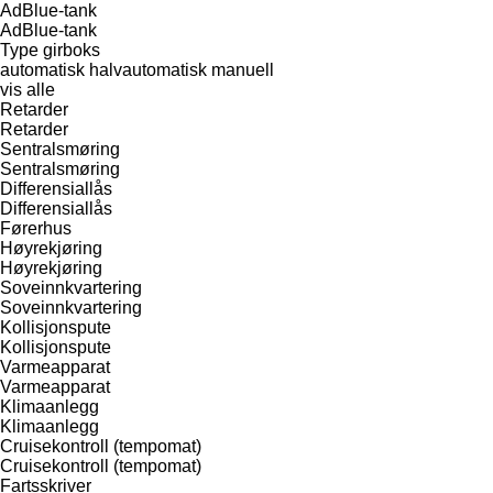
AdBlue-tank
AdBlue-tank
Type girboks
automatisk
halvautomatisk
manuell
vis alle
Retarder
Retarder
Sentralsmøring
Sentralsmøring
Differensiallås
Differensiallås
Førerhus
Høyrekjøring
Høyrekjøring
Soveinnkvartering
Soveinnkvartering
Kollisjonspute
Kollisjonspute
Varmeapparat
Varmeapparat
Klimaanlegg
Klimaanlegg
Cruisekontroll (tempomat)
Cruisekontroll (tempomat)
Fartsskriver