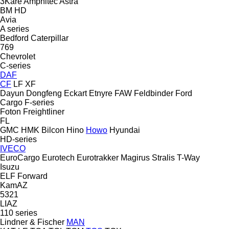
3Kare
Amphitec
Astra
BM
HD
Avia
A series
Bedford
Caterpillar
769
Chevrolet
C-series
DAF
CF
LF
XF
Dayun
Dongfeng
Eckart
Etnyre
FAW
Feldbinder
Ford
Cargo
F-series
Foton
Freightliner
FL
GMC
HMK Bilcon
Hino
Howo
Hyundai
HD-series
IVECO
EuroCargo
Eurotech
Eurotrakker
Magirus
Stralis
T-Way
Isuzu
ELF
Forward
KamAZ
5321
LIAZ
110 series
Lindner & Fischer
MAN