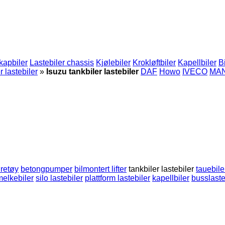
kapbiler
Lastebiler chassis
Kjølebiler
Krokløftbiler
Kapellbiler
B
 lastebiler
»
Isuzu tankbiler lastebiler
DAF
Howo
IVECO
MA
øretøy
betongpumper
bilmontert lifter
tankbiler lastebiler
tauebile
melkebiler
silo lastebiler
plattform lastebiler
kapellbiler
busslaste