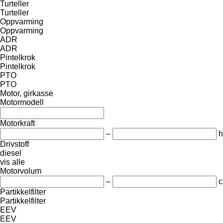
Turteller
Turteller
Oppvarming
Oppvarming
ADR
ADR
Pintelkrok
Pintelkrok
PTO
PTO
Motor, girkasse
Motormodell
Motorkraft
–
h
Drivstoff
diesel
vis alle
Motorvolum
–
c
Partikkelfilter
Partikkelfilter
EEV
EEV