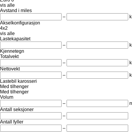
vis alle
Avstand i miles
–
Akselkonfigurasjon
4x2
vis alle
Lastekapasitet
–
k
Kjennetegn
Totalvekt
–
k
Nettovekt
–
k
Lastebil karosseri
Med tilhenger
Med tilhenger
Volum
–
m
Antall seksjoner
–
Antall fyller
–