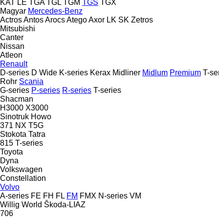
KAT
LE
TGA
TGL
TGM
TGS
TGX
Magyar
Mercedes-Benz
Actros
Antos
Arocs
Atego
Axor
LK
SK
Zetros
Mitsubishi
Canter
Nissan
Atleon
Renault
D-series
D Wide
K-series
Kerax
Midliner
Midlum
Premium
T-se
Rohr
Scania
G-series
P-series
R-series
T-series
Shacman
H3000
X3000
Sinotruk Howo
371
NX
T5G
Stokota
Tatra
815
T-series
Toyota
Dyna
Volkswagen
Constellation
Volvo
A-series
FE
FH
FL
FM
FMX
N-series
VM
Willig
World
Škoda-LIAZ
706