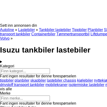
Sett inn annonsen din
Autoline
»
Lastebiler
»
Tankbiler lastebiler
Tippbiler
Planbiler
S
transport tankbiler
Containerbiler
Tømmertransportbil
Liftdumper
Volvo
»
Isuzu tankbiler lastebiler
Kategori
Fant ingen resultater for denne forespørselen
tippbiler
planbiler
skapbiler
lastebiler chassis
kjølebiler
nyttekj
drivstoff transport tankbiler
mobilekraner
isotermiske lastebiler
vis alle
Merke
Fant ingen resultater for denne forespørselen