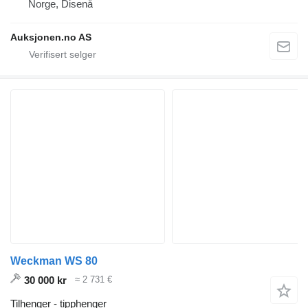
Norge, Disenå
Auksjonen.no AS
Weckman WS 80
30 000 kr
≈ 2 731 €
Tilhenger - tipphenger