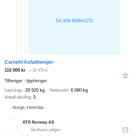
Carnehl Asfalthenger
115 000 kr
≈ 10 470 €
Tilhenger - tipphenger
Last.kap.
20 920 kg
Nettovekt
6 080 kg
Antall aksling
3
Norge, Heimdal
ATS Norway AS