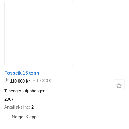
Fosseik 15 tonn
110 000 kr
≈ 10 020 €
Tilhenger - tipphenger
2007
Antall aksling
2
Norge, Kleppe