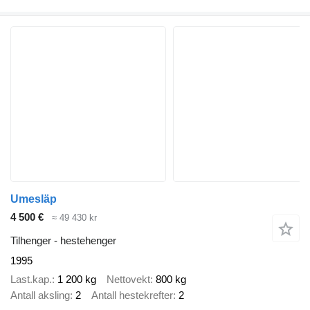
Umesläp
4 500 €
≈ 49 430 kr
Tilhenger - hestehenger
1995
Last.kap.
1 200 kg
Nettovekt
800 kg
Antall aksling
2
Antall hestekrefter
2