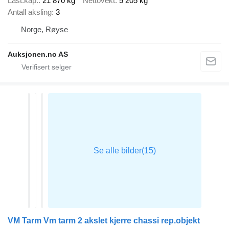
Last.kap.
21 870 kg
Nettovekt
5 205 kg
Antall aksling
3
Norge, Røyse
Auksjonen.no AS
VM Tarm Vm tarm 2 akslet kjerre chassi rep.objekt