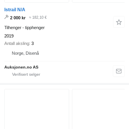
Istrail N/A
2 000 kr
≈ 182,10 €
Tilhenger - tipphenger
2019
Antall aksling
3
Norge, Disenå
Auksjonen.no AS