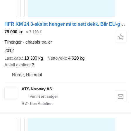
HFR KM 24 3-akslet henger m/ to sett dekk. Blir EU-godkjent før salg
79 000 kr
≈ 7 193 €
Tilhenger - chassis trailer
2012
Last.kap.
19 380 kg
Nettovekt
4 620 kg
Antall aksling
3
Norge, Heimdal
ATS Norway AS
9
år hos Autoline