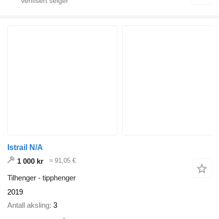
Istrail N/A
1 000 kr
≈ 91,05 €
Tilhenger - tipphenger
2019
Antall aksling
3