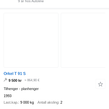
9
år hos Autoline
Orkel T 91 S
9 500 kr
≈ 864,90 €
Tilhenger - planhenger
1993
Last.kap.
9 000 kg
Antall aksling
2