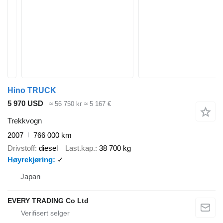
Hino TRUCK
5 970 USD
≈ 56 750 kr
≈ 5 167 €
Trekkvogn
2007
766 000 km
Drivstoff
diesel
Last.kap.
38 700 kg
Høyrekjøring
✓
Japan
EVERY TRADING Co Ltd