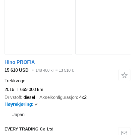
Hino PROFIA
15 610 USD
≈ 148 400 kr
≈ 13 510 €
Trekkvogn
2016
669 000 km
Drivstoff
diesel
Akselkonfigurasjon
4x2
Høyrekjøring
✓
Japan
EVERY TRADING Co Ltd