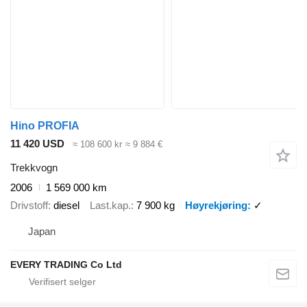
Hino PROFIA
11 420 USD
≈ 108 600 kr
≈ 9 884 €
Trekkvogn
2006
1 569 000 km
Drivstoff
diesel
Last.kap.
7 900 kg
Høyrekjøring
✓
Japan
EVERY TRADING Co Ltd