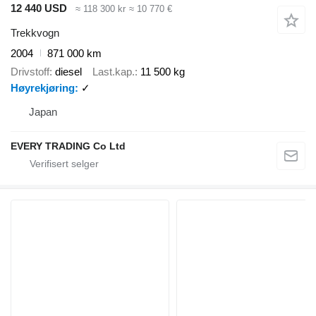
12 440 USD
≈ 118 300 kr
≈ 10 770 €
Trekkvogn
2004
871 000 km
Drivstoff
diesel
Last.kap.
11 500 kg
Høyrekjøring
✓
Japan
EVERY TRADING Co Ltd