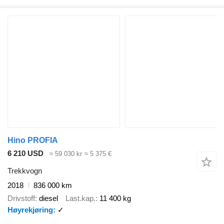
Hino PROFIA
6 210 USD
≈ 59 030 kr
≈ 5 375 €
Trekkvogn
2018
836 000 km
Drivstoff
diesel
Last.kap.
11 400 kg
Høyrekjøring
✓