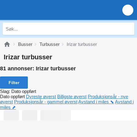
Busser
Turbusser
Irizar turbusser
Irizar turbusser
81 annonser:
Irizar turbusser
Filter
Slag
:
Dato oppført
Dato oppført
Dyreste øverst
Billigste øverst
Produksjonsår - nye
øverst
Produksjonsår - gammel øverst
Avstand i miles ⬊
Avstand i
miles ⬈