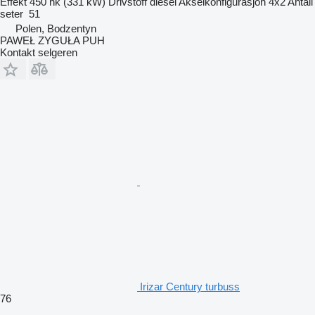
Effekt
450 hk (331 kW)
Drivstoff
diesel
Akselkonfigurasjon
4x2
Antall
seter
51
Polen, Bodzentyn
PAWEŁ ZYGUŁA PUH
Kontakt selgeren
Irizar Century turbuss
76