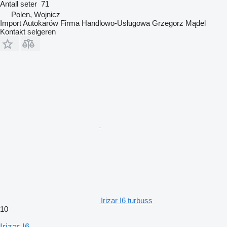
Antall seter
71
Polen, Wojnicz
Import Autokarów Firma Handlowo-Usługowa Grzegorz Mądel
Kontakt selgeren
Irizar I6 turbuss
10
Irizar I6