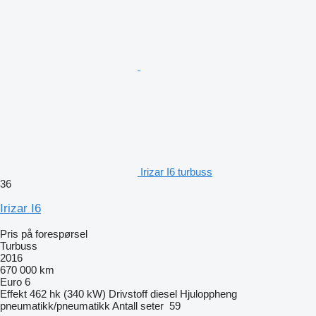
Irizar I6 turbuss
36
Irizar I6
Pris på forespørsel
Turbuss
2016
670 000 km
Euro 6
Effekt
462 hk (340 kW)
Drivstoff
diesel
Hjuloppheng
pneumatikk/pneumatikk
Antall seter
59