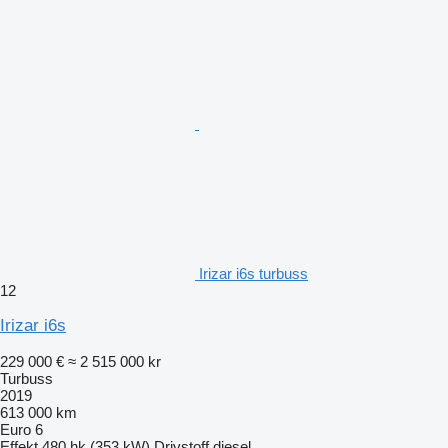
Irizar i6s turbuss
12
Irizar i6s
229 000 €
≈ 2 515 000 kr
Turbuss
2019
613 000 km
Euro 6
Effekt
480 hk (353 kW)
Drivstoff
diesel