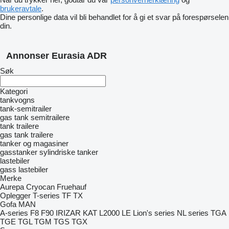
brukeravtale
.
Dine personlige data vil bli behandlet for å gi et svar på forespørselen
din.
Annonser Eurasia ADR
Søk
Kategori
tankvogns
tank-semitrailer
gas tank semitrailere
tank trailere
gas tank trailere
tanker og magasiner
gasstanker
sylindriske tanker
lastebiler
gass lastebiler
Merke
Aurepa
Cryocan
Fruehauf
Oplegger
T-series
TF
TX
Gofa
MAN
A-series
F8
F90
IRIZAR
KAT
L2000
LE
Lion's series
NL series
TGA
TGE
TGL
TGM
TGS
TGX