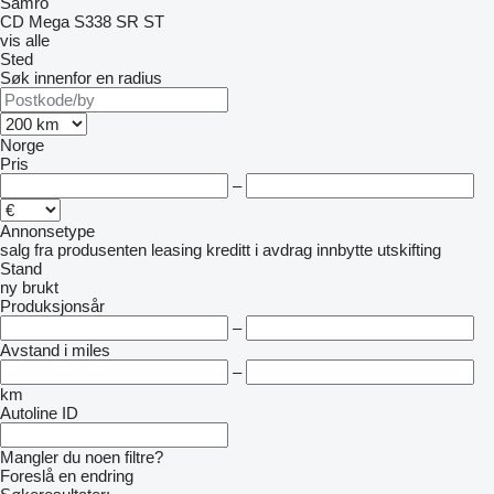
Samro
CD
Mega
S338
SR
ST
vis alle
Sted
Søk innenfor en radius
Norge
Pris
–
Annonsetype
salg
fra produsenten
leasing
kreditt
i avdrag
innbytte
utskifting
Stand
ny
brukt
Produksjonsår
–
Avstand i miles
–
km
Autoline ID
Mangler du noen filtre?
Foreslå en endring