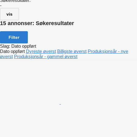
Søkeresultater:
-
vis
15 annonser:
Søkeresultater
Filter
Slag
:
Dato oppført
Dato oppført
Dyreste øverst
Billigste øverst
Produksjonsår - nye
øverst
Produksjonsår - gammel øverst