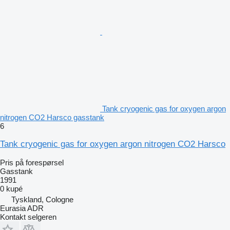
Tank cryogenic gas for oxygen argon
nitrogen CO2 Harsco gasstank
6
Tank cryogenic gas for oxygen argon nitrogen CO2 Harsco
Pris på forespørsel
Gasstank
1991
0 kupé
Tyskland, Cologne
Eurasia ADR
Kontakt selgeren