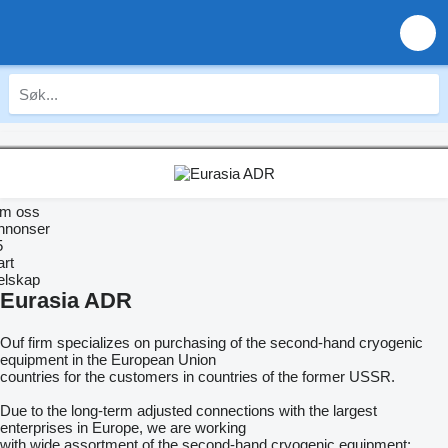
m oss
nnonser
5
art
elskap
Eurasia ADR
Ouf firm specializes on purchasing of the second-hand cryogenic
equipment in the European Union
countries for the customers in countries of the former USSR.
Due to the long-term adjusted connections with the largest
enterprises in Europe, we are working
with wide assortment of the second-hand cryogenic equipment: