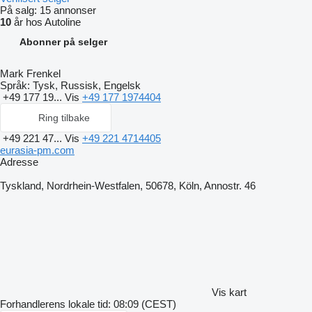
På salg:
15 annonser
10
år hos Autoline
Abonner på selger
Mark Frenkel
Språk:
Tysk, Russisk, Engelsk
+49 177 19...
Vis
+49 177 1974404
Ring tilbake
+49 221 47...
Vis
+49 221 4714405
eurasia-pm.com
Adresse
Tyskland, Nordrhein-Westfalen, 50678, Köln, Annostr. 46
Vis kart
Forhandlerens lokale tid: 08:09 (CEST)