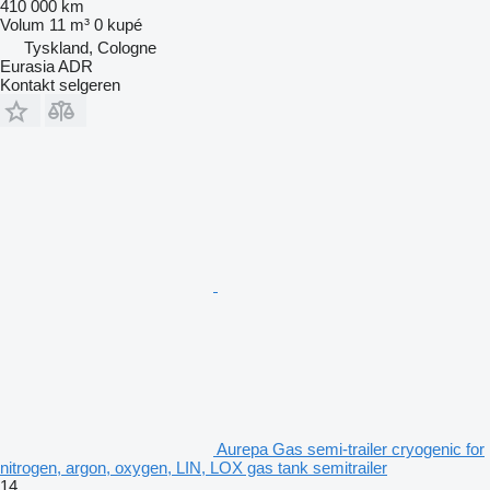
410 000 km
Volum
11 m³
0 kupé
Tyskland, Cologne
Eurasia ADR
Kontakt selgeren
Aurepa Gas semi-trailer cryogenic for
nitrogen, argon, oxygen, LIN, LOX gas tank semitrailer
14