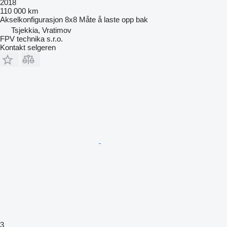
2018
110 000 km
Akselkonfigurasjon
8x8
Måte å laste opp
bak
Tsjekkia, Vratimov
FPV technika s.r.o.
Kontakt selgeren
3