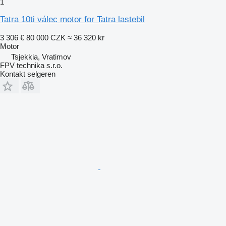
1
Tatra 10ti válec motor for Tatra lastebil
3 306 €
80 000 CZK
≈ 36 320 kr
Motor
Tsjekkia, Vratimov
FPV technika s.r.o.
Kontakt selgeren