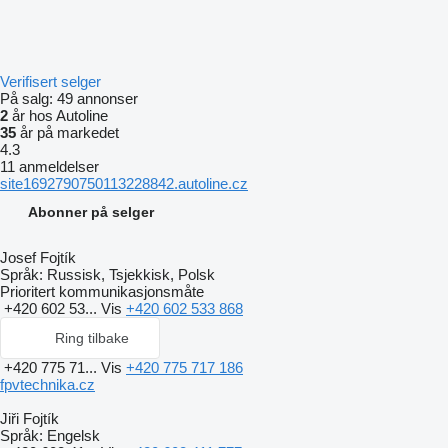
Verifisert selger
På salg:
49 annonser
2
år hos Autoline
35
år på markedet
4.3
11 anmeldelser
site1692790750113228842.autoline.cz
Abonner på selger
Josef Fojtík
Språk:
Russisk, Tsjekkisk, Polsk
Prioritert kommunikasjonsmåte
+420 602 53...
Vis
+420 602 533 868
Ring tilbake
+420 775 71...
Vis
+420 775 717 186
fpvtechnika.cz
Jiři Fojtík
Språk:
Engelsk