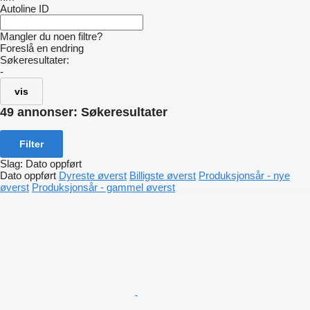
Autoline ID
Mangler du noen filtre?
Foreslå en endring
Søkeresultater:
-
vis
49 annonser:
Søkeresultater
Filter
Slag
:
Dato oppført
Dato oppført
Dyreste øverst
Billigste øverst
Produksjonsår - nye
øverst
Produksjonsår - gammel øverst