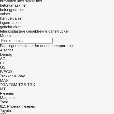
bilmontert lifter
sakselifter
betongmaskiner
betongpumper
valser
liten veivalser
lagermaskiner
gaffeltrucker
teleskoplastere
dieseldrevne gaffeltrucker
Merke
Fant ingen resultater for denne forespørselen
A series
Demag
AC
CC
GS
IVECO
Trakker
X-Way
MAN
TGA
TGM
TGS
TGX
MT
P-series
Magnum
Tatra
815
Phoenix
T-series
Toyota