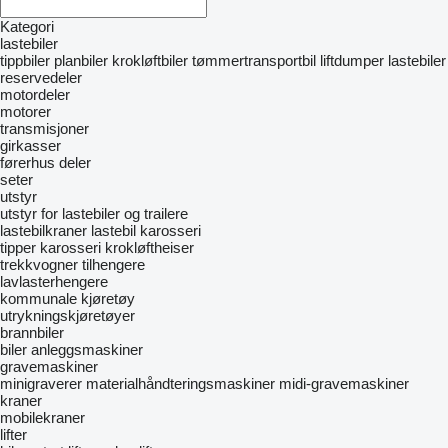
Kategori
lastebiler
tippbiler
planbiler
krokløftbiler
tømmertransportbil
liftdumper lastebiler
reservedeler
motordeler
motorer
transmisjoner
girkasser
førerhus deler
seter
utstyr
utstyr for lastebiler og trailere
lastebilkraner
lastebil karosseri
tipper karosseri
krokløftheiser
trekkvogner
tilhengere
lavlasterhengere
kommunale kjøretøy
utrykningskjøretøyer
brannbiler
biler
anleggsmaskiner
gravemaskiner
minigraverer
materialhåndteringsmaskiner
midi-gravemaskiner
kraner
mobilekraner
lifter