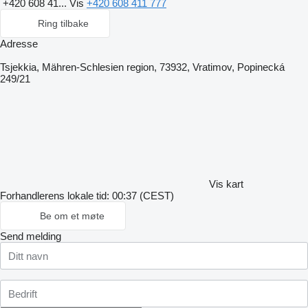
+420 608 41...
Vis
+420 608 411 777
Ring tilbake
Adresse
Tsjekkia, Mähren-Schlesien region, 73932, Vratimov, Popinecká
249/21
Vis kart
Forhandlerens lokale tid: 00:37 (CEST)
Be om et møte
Send melding