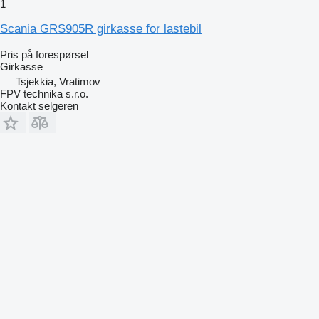
1
Scania GRS905R girkasse for lastebil
Pris på forespørsel
Girkasse
Tsjekkia, Vratimov
FPV technika s.r.o.
Kontakt selgeren