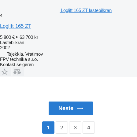
Loglift 165 ZT lastebilkran
4
Loglift 165 ZT
5 800 €
≈ 63 700 kr
Lastebilkran
2002
Tsjekkia, Vratimov
FPV technika s.r.o.
Kontakt selgeren
Neste
2
3
4
1