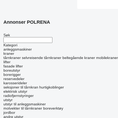
Annonser POLRENA
Søk
Kategori
anleggsmaskiner
kraner
tårnkraner
selvreisende tårnkraner
beltegående kraner
mobilekraner
lifter
fasade lifter
boreutstyr
borerigger
reservedeler
karosserideler
seksjoner til tårnkran
hurtigkoblinger
elektrisk utstyr
radiofjernstyringer
utstyr
utstyr til anleggsmaskiner
motvekter til tårnkraner
boreverktøy
jordbor
andre utstyr