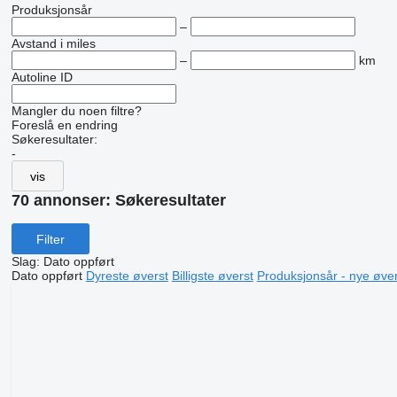
Produksjonsår
–
Avstand i miles
–
km
Autoline ID
Mangler du noen filtre?
Foreslå en endring
Søkeresultater:
-
vis
70 annonser:
Søkeresultater
Filter
Slag
:
Dato oppført
Dato oppført
Dyreste øverst
Billigste øverst
Produksjonsår - nye øver