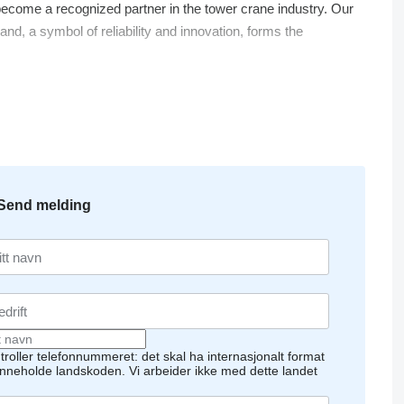
ecome a recognized partner in the tower crane industry. Our
nd, a symbol of reliability and innovation, forms the
& more," the company's offering also includes other
lized construction. This type of equipment complements our
 Europe and the Caucasus. Currently, our main markets are
 contacts we have built over the years, we are able to provide
s of its scale – and provide the necessary equipment to our
Send melding
troller telefonnummeret: det skal ha internasjonalt format
inneholde landskoden.
Vi arbeider ikke med dette landet