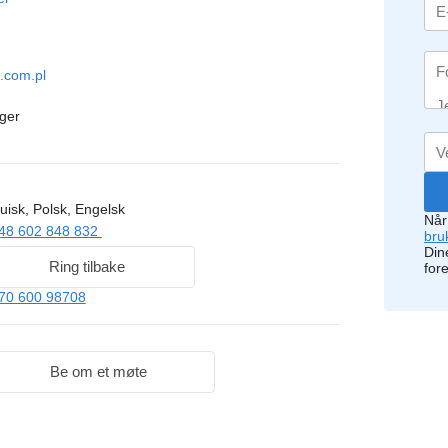
e.com.pl
ger
uisk, Polsk, Engelsk
Når
48 602 848 832
bru
Dine
Ring tilbake
for
70 600 98708
Be om et møte