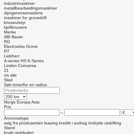
industrimaskiner
metallbearbeidingsmaskiner
slyngerensemaskine
maskiner for gruvedrift
knuseutstyr
kjeftknusere
Merke
ABI
Bauer
RG
Electroelsa
Grove
RT
Liebherr
A-series
HS
K-Series
Linden Comansa
21
vis alle
Sted
Søk innenfor en radius
Norge
Europa
Asia
Pris
–
Annonsetype
salg
fra produsenten
leasing
kreditt
i avdrag
innbytte
utskifting
Stand
brukt
resirkulert