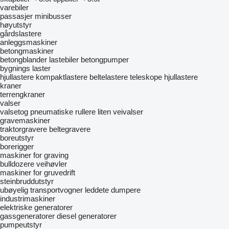
varebiler
passasjer minibusser
høyutstyr
gårdslastere
anleggsmaskiner
betongmaskiner
betongblander lastebiler
betongpumper
bygnings laster
hjullastere
kompaktlastere
beltelastere
teleskope hjullastere
kraner
terrengkraner
valser
valsetog
pneumatiske rullere
liten veivalser
gravemaskiner
traktorgravere
beltegravere
boreutstyr
borerigger
maskiner for graving
bulldozere
veihøvler
maskiner for gruvedrift
steinbruddutstyr
ubøyelig transportvogner
leddete dumpere
industrimaskiner
elektriske generatorer
gassgeneratorer
diesel generatorer
pumpeutstyr