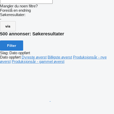
Mangler du noen filtre?
Foreslå en endring
Søkeresultater:
-
vis
500 annonser:
Søkeresultater
Filter
Slag
:
Dato oppført
Dato oppført
Dyreste øverst
Billigste øverst
Produksjonsår - nye
øverst
Produksjonsår - gammel øverst