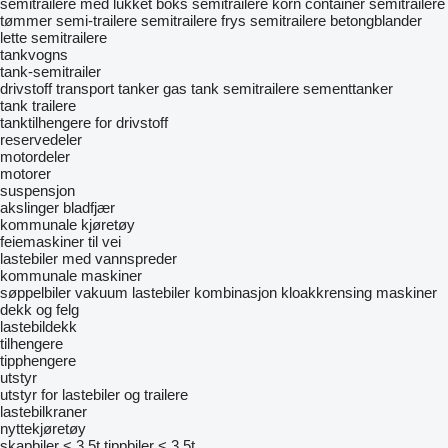
semitrailere med lukket boks
semitrailere korn
container semitrailere
tømmer semi-trailere
semitrailere frys
semitrailere betongblander
lette semitrailere
tankvogns
tank-semitrailer
drivstoff transport tanker
gas tank semitrailere
sementtanker
tank trailere
tanktilhengere for drivstoff
reservedeler
motordeler
motorer
suspensjon
akslinger
bladfjær
kommunale kjøretøy
feiemaskiner til vei
lastebiler med vannspreder
kommunale maskiner
søppelbiler
vakuum lastebiler
kombinasjon kloakkrensing maskiner
dekk og felg
lastebildekk
tilhengere
tipphengere
utstyr
utstyr for lastebiler og trailere
lastebilkraner
nyttekjøretøy
skapbiler < 3.5t
tippbiler < 3.5t