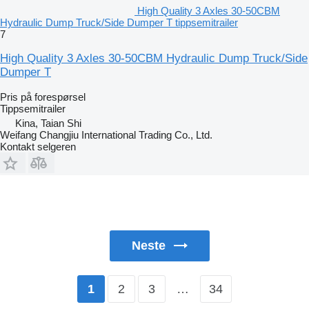
High Quality 3 Axles 30-50CBM
Hydraulic Dump Truck/Side Dumper T tippsemitrailer
7
High Quality 3 Axles 30-50CBM Hydraulic Dump Truck/Side
Dumper T
Pris på forespørsel
Tippsemitrailer
Kina, Taian Shi
Weifang Changjiu International Trading Co., Ltd.
Kontakt selgeren
Neste
2
3
…
34
1