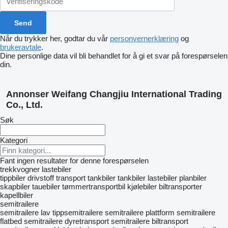
Når du trykker her, godtar du vår
personvernerklæring
og
brukeravtale
.
Dine personlige data vil bli behandlet for å gi et svar på forespørselen
din.
Annonser Weifang Changjiu International Trading
Co., Ltd.
Søk
Kategori
Fant ingen resultater for denne forespørselen
trekkvogner
lastebiler
tippbiler
drivstoff transport tankbiler
tankbiler lastebiler
planbiler
skapbiler
tauebiler
tømmertransportbil
kjølebiler
biltransporter
kapellbiler
semitrailere
semitrailere lav
tippsemitrailere
semitrailere plattform
semitrailere
flatbed
semitrailere dyretransport
semitrailere biltransport