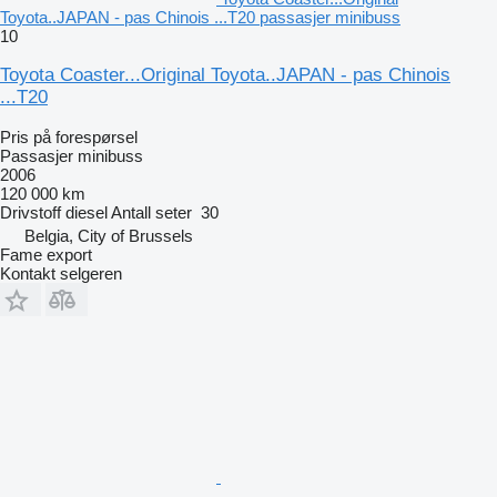
Toyota..JAPAN - pas Chinois ...T20 passasjer minibuss
10
Toyota Coaster...Original Toyota..JAPAN - pas Chinois
...T20
Pris på forespørsel
Passasjer minibuss
2006
120 000 km
Drivstoff
diesel
Antall seter
30
Belgia, City of Brussels
Fame export
Kontakt selgeren