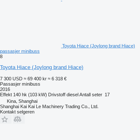
Toyota Hiace (Joylong brand Hiace)
passasjer minibuss
8
Toyota Hiace (Joylong brand Hiace)
7 300 USD
≈ 69 400 kr
≈ 6 318 €
Passasjer minibuss
2016
Effekt
140 hk (103 kW)
Drivstoff
diesel
Antall seter
17
Kina, Shanghai
Shanghai Kai Kai Le Machinery Trading Co., Ltd.
Kontakt selgeren