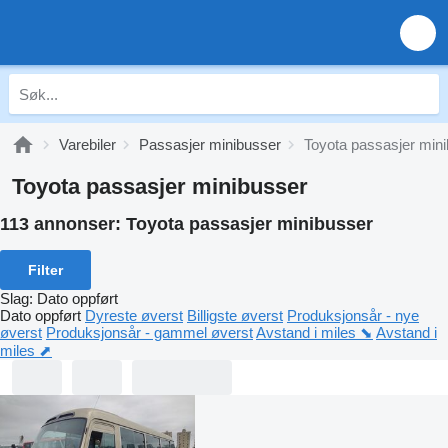
Varebiler
Passasjer minibusser
Toyota passasjer min
Toyota passasjer minibusser
113 annonser:
Toyota passasjer minibusser
Filter
Slag
:
Dato oppført
Dato oppført
Dyreste øverst
Billigste øverst
Produksjonsår - nye
øverst
Produksjonsår - gammel øverst
Avstand i miles ⬊
Avstand i
miles ⬈