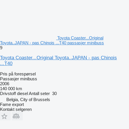
Toyota Coaster...Original
Toyota..JAPAN - pas Chinois ...T40 passasjer minibuss
9
Toyota Coaster...Original Toyota..JAPAN - pas Chinois
...T40
Pris på forespørsel
Passasjer minibuss
2006
140 000 km
Drivstoff
diesel
Antall seter
30
Belgia, City of Brussels
Fame export
Kontakt selgeren