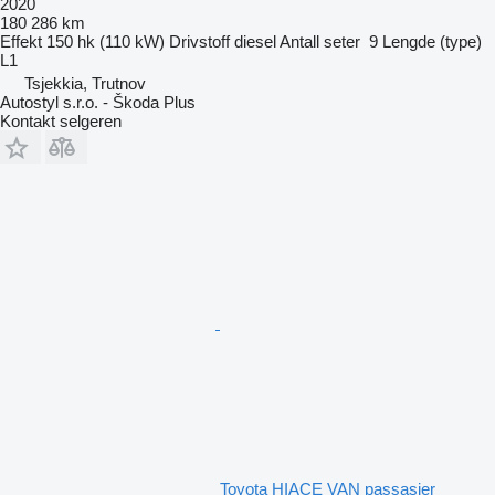
2020
180 286 km
Effekt
150 hk (110 kW)
Drivstoff
diesel
Antall seter
9
Lengde (type)
L1
Tsjekkia, Trutnov
Autostyl s.r.o. - Škoda Plus
Kontakt selgeren
Toyota HIACE VAN passasjer