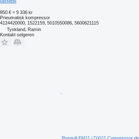
lastebil
850 €
≈ 9 336 kr
Pneumatisk kompressor
4124420000, 1522159, 5010550086, 5600621115
Tyskland, Ramin
Kontakt selgeren
Renault FM11 / DXI11 Compressor de