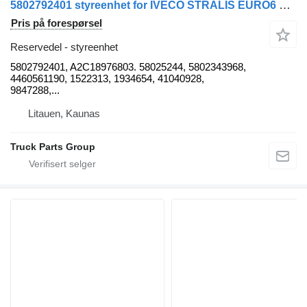
5802792401 styreenhet for IVECO STRALIS EURO6 S-WAY trekkvogn
Pris på forespørsel
Reservedel - styreenhet
5802792401, A2C18976803. 58025244, 5802343968,
4460561190, 1522313, 1934654, 41040928,
9847288,...
Litauen, Kaunas
Truck Parts Group