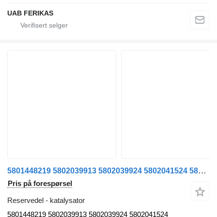
UAB FERIKAS
5801448219 5802039913 5802039924 5802041524 5801391046 5802031995 5802031994 5801927862 katalysator for IVECO S-Way / T-Way / X-Way / Stralis / Trakker trekkvogn
Pris på forespørsel
Reservedel - katalysator
5801448219 5802039913 5802039924 5802041524