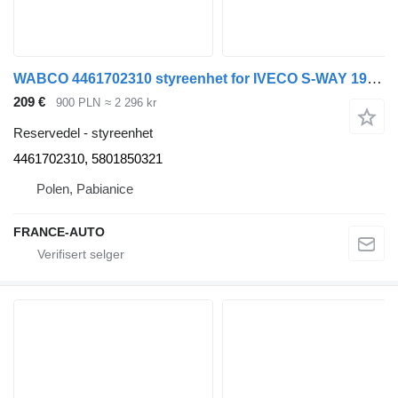
WABCO 4461702310 styreenhet for IVECO S-WAY 19- r. 11.1 / STRALIS II 13- r. / TRAKKER II 12- r. trekkvogn
209 €
900 PLN
≈ 2 296 kr
Reservedel - styreenhet
4461702310, 5801850321
Polen, Pabianice
FRANCE-AUTO