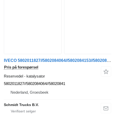
IVECO 5802011827//5802084064//5802084153//5802084200 S WAY 460 PK MODE katalysator for trekkvogn
Pris på forespørsel
Reservedel - katalysator
5802011827//5802084064//58020841
Nederland, Groesbeek
Schmidt Trucks B.V.