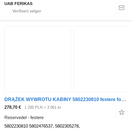
UAB FERIKAS
DRĄŻEK WYWROTU KABINY 5802230810 festere for IVECO S-WAY 19- r. 11.1 trekkvogn
278,70 €
1 200 PLN
≈ 3 061 kr
Reservedel - festere
5802230810 5802476537, 5802305278,