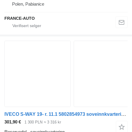
Polen, Pabianice
FRANCE-AUTO
IVECO S-WAY 19- r. 11.1 5802854973 soveinnkvartering for IVECO S-WAY 19- r. 11.1 trekkvogn
301,90 €
1 300 PLN
≈ 3 316 kr
Reservedel - soveinnkvartering