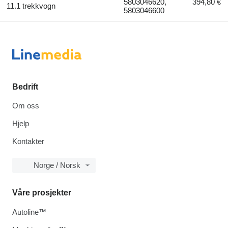
5803046620,
394,80 €
11.1 trekkvogn
5803046600
Bedrift
Om oss
Hjelp
Kontakter
Norge / Norsk
Våre prosjekter
Autoline™