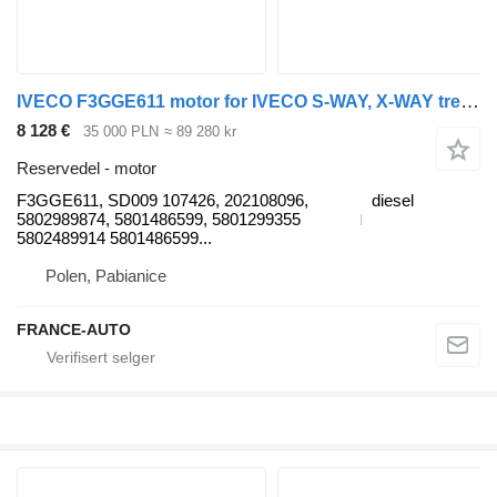
IVECO F3GGE611 motor for IVECO S-WAY, X-WAY trekkvogn
8 128 €
35 000 PLN
≈ 89 280 kr
Reservedel - motor
F3GGE611, SD009 107426, 202108096,
diesel
5802989874, 5801486599, 5801299355
5802489914 5801486599...
Polen, Pabianice
FRANCE-AUTO