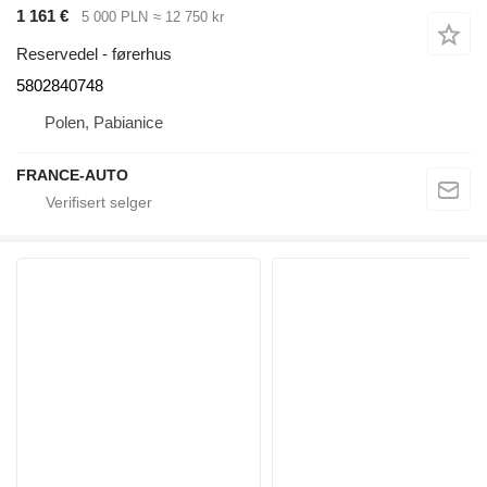
1 161 €
5 000 PLN
≈ 12 750 kr
Reservedel - førerhus
5802840748
Polen, Pabianice
FRANCE-AUTO