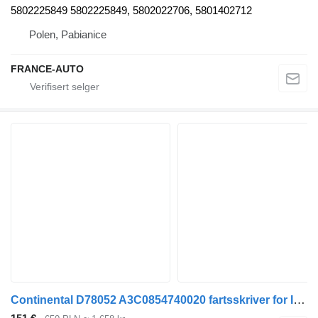
5802225849 5802225849, 5802022706, 5801402712
Polen, Pabianice
FRANCE-AUTO
Continental D78052 A3C0854740020 fartsskriver for IVECO S-WAY 19- r. 11.1 trekkvogn