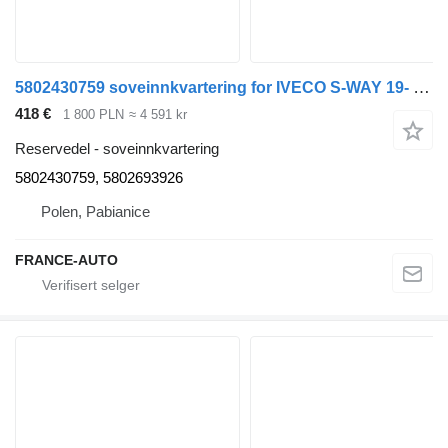
5802430759 soveinnkvartering for IVECO S-WAY 19- r. 11.1 trekkvogn
418 €
1 800 PLN
≈ 4 591 kr
Reservedel - soveinnkvartering
5802430759, 5802693926
Polen, Pabianice
FRANCE-AUTO