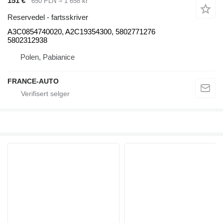
151 €
650 PLN
≈ 1 658 kr
Reservedel - fartsskriver
A3C0854740020, A2C19354300, 5802771276
5802312938
Polen, Pabianice
FRANCE-AUTO