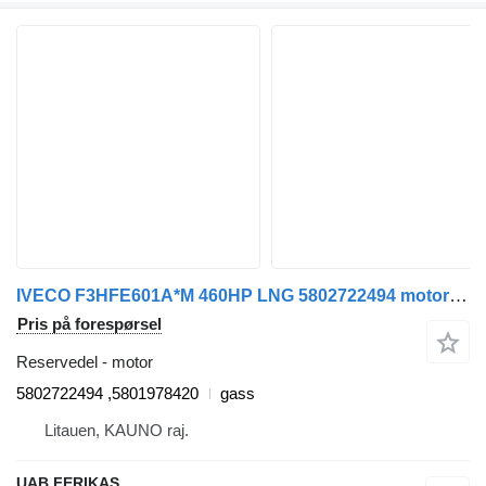
IVECO F3HFE601A*M 460HP LNG 5802722494 motor for IVECO S Way LNG trekkvogn
Pris på forespørsel
Reservedel - motor
5802722494 ,5801978420
gass
Litauen, KAUNO raj.
UAB FERIKAS