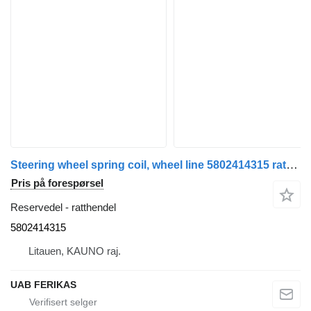
Steering wheel spring coil, wheel line 5802414315 ratthendel for IVECO S-Way trekkvogn
Pris på forespørsel
Reservedel - ratthendel
5802414315
Litauen, KAUNO raj.
UAB FERIKAS