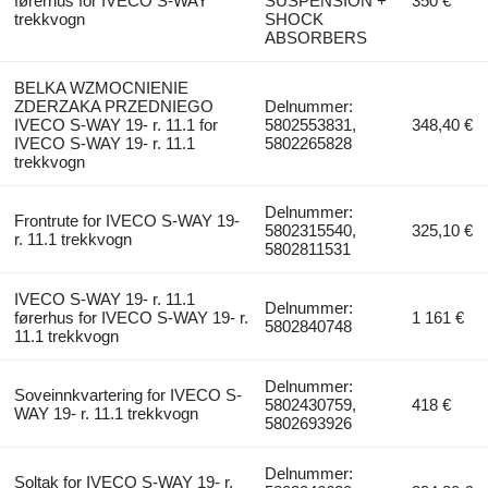
førerhus for IVECO S-WAY
SUSPENSION +
350 €
trekkvogn
SHOCK
ABSORBERS
BELKA WZMOCNIENIE
ZDERZAKA PRZEDNIEGO
Delnummer:
IVECO S-WAY 19- r. 11.1 for
5802553831,
348,40 €
IVECO S-WAY 19- r. 11.1
5802265828
trekkvogn
Delnummer:
Frontrute for IVECO S-WAY 19-
5802315540,
325,10 €
r. 11.1 trekkvogn
5802811531
IVECO S-WAY 19- r. 11.1
Delnummer:
førerhus for IVECO S-WAY 19- r.
1 161 €
5802840748
11.1 trekkvogn
Delnummer:
Soveinnkvartering for IVECO S-
5802430759,
418 €
WAY 19- r. 11.1 trekkvogn
5802693926
Delnummer:
Soltak for IVECO S-WAY 19- r.