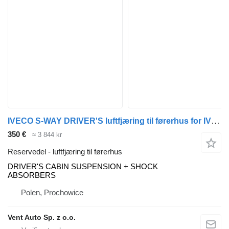
IVECO S-WAY DRIVER'S luftfjæring til førerhus for IVECO S-WAY trekkvogn
350 €
≈ 3 844 kr
Reservedel - luftfjæring til førerhus
DRIVER'S CABIN SUSPENSION + SHOCK
ABSORBERS
Polen, Prochowice
Vent Auto Sp. z o.o.