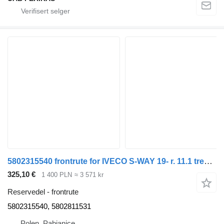
5802315540 frontrute for IVECO S-WAY 19- r. 11.1 trekkvogn
325,10 €
1 400 PLN
≈ 3 571 kr
Reservedel - frontrute
5802315540, 5802811531
Polen, Pabianice