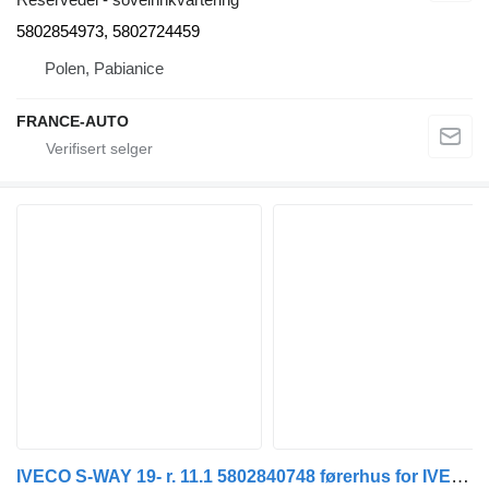
5802854973, 5802724459
Polen, Pabianice
FRANCE-AUTO
IVECO S-WAY 19- r. 11.1 5802840748 førerhus for IVECO S-WAY 19- r. 11.1 trekkvogn for deler