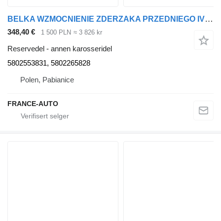
BELKA WZMOCNIENIE ZDERZAKA PRZEDNIEGO IVECO S-WAY 19- r. 11.1 5802553831 for IVECO S-WAY 19- r. 11.1 trekkvogn
348,40 €
1 500 PLN
≈ 3 826 kr
Reservedel - annen karosseridel
5802553831, 5802265828
Polen, Pabianice
FRANCE-AUTO