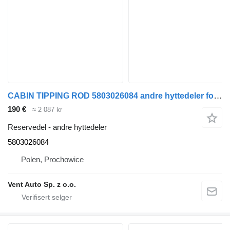
CABIN TIPPING ROD 5803026084 andre hyttedeler for IVECO S-WAY trekkvogn
190 €
≈ 2 087 kr
Reservedel - andre hyttedeler
5803026084
Polen, Prochowice
Vent Auto Sp. z o.o.