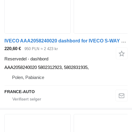
IVECO AAA2058240020 dashbord for IVECO S-WAY 19- r. 11.1 trekkvogn
220,60 €
950 PLN
≈ 2 423 kr
Reservedel - dashbord
AAA2058240020 5802312923, 5802831935,
Polen, Pabianice
FRANCE-AUTO