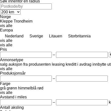
Søk innenfor en radius
Norge
Kleppe
Trondheim
vis alle
Europa
Nederland
Sverige
Litauen
Storbritannia
vis alle
vis alle
Pris
–
Annonsetype
salg
auksjon
fra produsenten
leasing
kreditt
i avdrag
innbytte
ut
vis alle
Produksjonsår
–
Farge
grå
grønn
himmelblå
rød
vis alle
Avstand i miles
–
Antall aksling