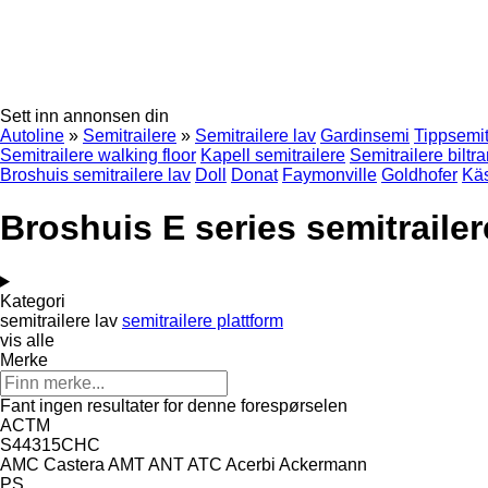
Sett inn annonsen din
Autoline
»
Semitrailere
»
Semitrailere lav
Gardinsemi
Tippsemit
Semitrailere walking floor
Kapell semitrailere
Semitrailere biltr
Broshuis semitrailere lav
Doll
Donat
Faymonville
Goldhofer
Kä
Broshuis E series semitrailer
Kategori
semitrailere lav
semitrailere plattform
vis alle
Merke
Fant ingen resultater for denne forespørselen
ACTM
S44315CHC
AMC Castera
AMT
ANT
ATC
Acerbi
Ackermann
PS