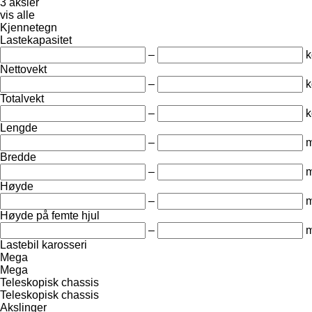
3 aksler
vis alle
Kjennetegn
Lastekapasitet
–
k
Nettovekt
–
k
Totalvekt
–
k
Lengde
–
Bredde
–
Høyde
–
Høyde på femte hjul
–
Lastebil karosseri
Mega
Mega
Teleskopisk chassis
Teleskopisk chassis
Akslinger