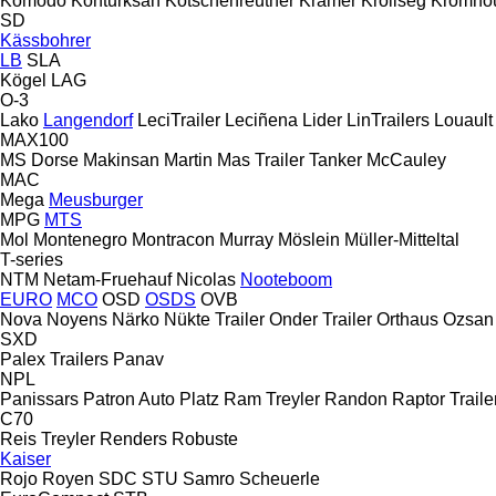
Komodo
Konturksan
Kotschenreuther
Kramer
Krollseg
Kromho
SD
Kässbohrer
LB
SLA
Kögel
LAG
O-3
Lako
Langendorf
LeciTrailer
Leciñena
Lider
LinTrailers
Louault
MAX100
MS Dorse
Makinsan
Martin
Mas Trailer Tanker
McCauley
MAC
Mega
Meusburger
MPG
MTS
Mol
Montenegro
Montracon
Murray
Möslein
Müller-Mitteltal
T-series
NTM
Netam-Fruehauf
Nicolas
Nooteboom
EURO
MCO
OSD
OSDS
OVB
Nova
Noyens
Närko
Nükte Trailer
Onder Trailer
Orthaus
Ozsan
SXD
Palex Trailers
Panav
NPL
Panissars
Patron Auto
Platz
Ram Treyler
Randon
Raptor Traile
C70
Reis Treyler
Renders
Robuste
Kaiser
Rojo
Royen
SDC
STU
Samro
Scheuerle