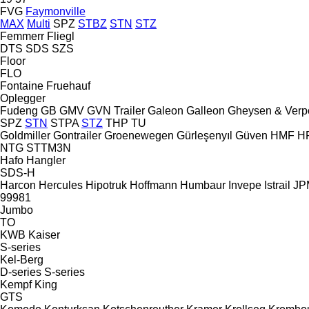
FVG
Faymonville
MAX
Multi
SPZ
STBZ
STN
STZ
Femmerr
Fliegl
DTS
SDS
SZS
Floor
FLO
Fontaine
Fruehauf
Oplegger
Fudeng
GB
GMV
GVN Trailer
Galeon
Galleon
Gheysen & Verp
SPZ
STN
STPA
STZ
THP
TU
Goldmiller
Gontrailer
Groenewegen
Gürleşenyıl
Güven
HMF
H
NTG
STTM3N
Hafo
Hangler
SDS-H
Harcon
Hercules
Hipotruk
Hoffmann
Humbaur
Invepe
Istrail
JPM
99981
Jumbo
TO
KWB
Kaiser
S-series
Kel-Berg
D-series
S-series
Kempf
King
GTS