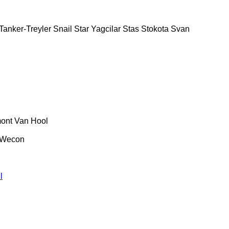
Tanker-Treyler
Snail
Star Yagcilar
Stas
Stokota
Svan
ont
Van Hool
Wecon
l