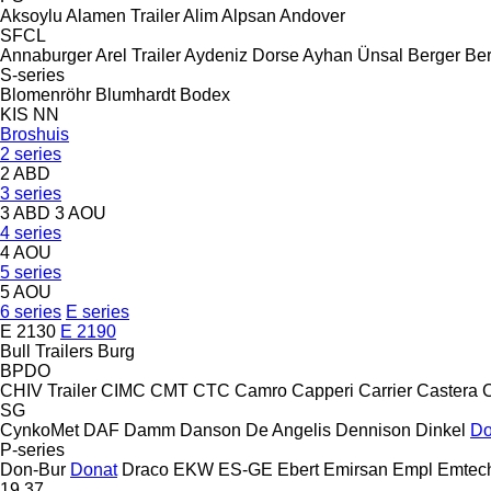
Aksoylu
Alamen Trailer
Alim
Alpsan
Andover
SFCL
Annaburger
Arel Trailer
Aydeniz Dorse
Ayhan Ünsal
Berger
Ber
S-series
Blomenröhr
Blumhardt
Bodex
KIS
NN
Broshuis
2 series
2 ABD
3 series
3 ABD
3 AOU
4 series
4 AOU
5 series
5 AOU
6 series
E series
E 2130
E 2190
Bull Trailers
Burg
BPDO
CHIV Trailer
CIMC
CMT
CTC
Camro
Capperi
Carrier
Castera
SG
CynkoMet
DAF
Damm
Danson
De Angelis
Dennison
Dinkel
Do
P-series
Don-Bur
Donat
Draco
EKW
ES-GE
Ebert
Emirsan
Empl
Emtec
19
37