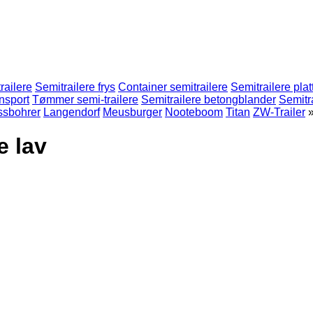
railere
Semitrailere frys
Container semitrailere
Semitrailere plat
ansport
Tømmer semi-trailere
Semitrailere betongblander
Semitr
ssbohrer
Langendorf
Meusburger
Nooteboom
Titan
ZW-Trailer
e lav