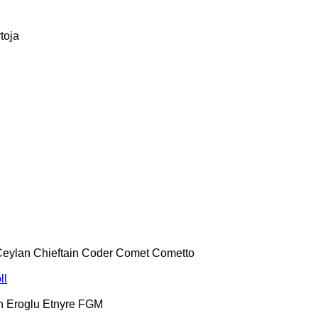
toja
Ceylan
Chieftain
Coder
Comet
Cometto
ll
h
Eroglu
Etnyre
FGM