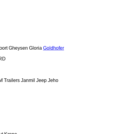
oort
Gheysen
Gloria
Goldhofer
RD
 Trailers
Janmil
Jeep
Jeho