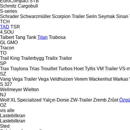
EuroCompact
STB
Schmitz Cargobull
S-series
Schrader
Schwarzmüller
Scorpion Trailer
Serin
Seymak
Sinan 
TCH
TAD
TSR
4.SOU
Talbert
Tang
Tank
Titan
Trabosa
GL
GMO
Tracon
TO
Trail King
Trailerbygg
Trailix
Trailor
SP
Trax
Traylona
Trias
Trouillet
Turbos Hoet
Tyllis
VM Trailer
VS-m
SZ
Vang
Vega Trailer
Vega
Veldhuizen
Verem
Wackenhut
Warkas
S 327
Wellmeyer
Wielton
NJ
Wolf
XL Specialized
Yalçın Dorse
ZW-Trailer
Zremb
Zrůst
Özgü
OZ
vis alle
Lastebilkran
Lastebilkran
Sted