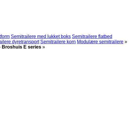
tform
Semitrailere med lukket boks
Semitrailere flatbed
ailere dyretransport
Semitrailere korn
Modulære semitrailere
»
»
Broshuis E series
»